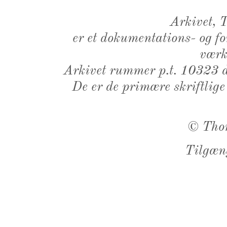
Arkivet,
er et dokumentations- og f
værk,
Arkivet rummer p.t. 10323 d
De er de primære skriftlige
©
Tho
Tilgæn