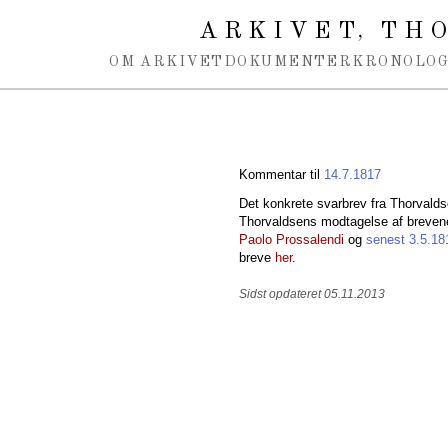
Spring navigation over
ARKIVET
THO
,
OM ARKIVET
DOKUMENTER
KRONOLOG
Kommentar til
14.7.1817
Det konkrete svarbrev fra Thorvald
Thorvaldsens modtagelse af brevene,
Paolo Prossalendi
og
senest 3.5.18
breve
her
.
Sidst opdateret 05.11.2013