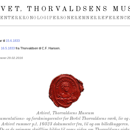
IVET
THORVALDSENS MU
,
MENTER
KRONOLOGI
PERSONER
EMNER
REFERENCE
 til
15.6.1833
f
16.5.1833
fra Thorvaldsen til C.F. Hansen.
ateret 29.02.2016
Thorvaldsens Segl
Arkivet, Thorvaldsens Museum
kumentations- og forskningscenter for Bertel Thorvaldsens værk, liv og 
Arkivet rummer p.t. 10323 dokumenter fra, til og om billedhuggeren.
De er de primære skriftlige kilder til vores viden om Thorvaldsens virke