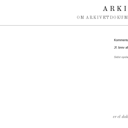
Spring navigation over
ARK
OM ARKIVET
DOKU
Kommentar
Jf. brev a
Sidst opd
er et do