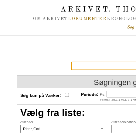
Spring navigation over
ARKIVET
THO
,
OM ARKIVET
DOKUMENTER
KRONOLOG
Søg
Søgningen 
Periode:
Søg kun på Værker:
Fra
Format: 30.1.1793, 3.179
Vælg fra liste:
Afsender
Afsenders nationa