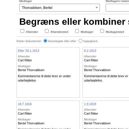
Modtager
Modtagers nationa
Begræns eller kombiner
Afsender
Afsendersted
Modtager
Modtagersted
Sorter dokumenter
kronologisk eller efter
hyppighed.
Efter 20.1.1813
8.2.1813
Afsender
Afsender
Carl Ritter
Carl Ritter
Modtager
Modtager
Bertel Thorvaldsen
Bertel Thorvaldsen
Kommentarerne til dette brev er under
Kommentarerne til dette brev er
udarbejdelse.
udarbejdelse.
18.7.1816
1.9.1818
Afsender
Afsender
Carl Ritter
Carl Ritter
Modtager
Modtager
Bertel Thorvaldsen
Bertel Thorvaldsen