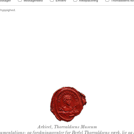
odtager
Modtagersted
Erhverv
Arkivplacering
Thorvaldsens kon
hyppighed.
Thorvaldsens Segl
Arkivet, Thorvaldsens Museum
kumentations- og forskningscenter for Bertel Thorvaldsens værk, liv og 