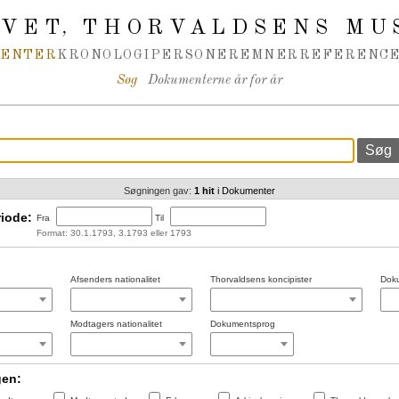
IVET
THORVALDSENS MU
,
MENTER
KRONOLOGI
PERSONER
EMNER
REFERENCE
Søg
Dokumenterne år for år
Søgningen gav:
1 hit
i Dokumenter
iode:
Fra
Til
Format: 30.1.1793, 3.1793 eller 1793
Afsenders nationalitet
Thorvaldsens koncipister
Doku
Modtagers nationalitet
Dokumentsprog
gen: