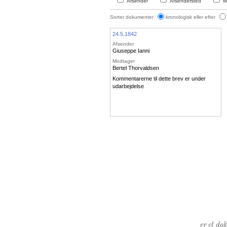
Afsender
Afsendersted
M
Sorter dokumenter
kronologisk eller efter
24.5.1842
Afsender
Giuseppe Ianni
Modtager
Bertel Thorvaldsen
Kommentarerne til dette brev er under
udarbejdelse
er et do