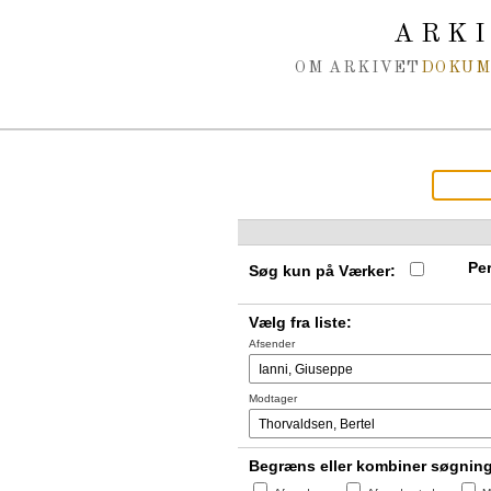
Spring navigation over
ARK
OM ARKIVET
DOKU
Per
Søg kun på Værker:
Vælg fra liste:
Afsender
Modtager
Begræns eller kombiner søgnin