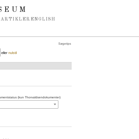
SEUM
ARTIKLER
ENGLISH
Søgetips
eller
nulstil
mentstatus (kun Thorvaldsendokumenter)