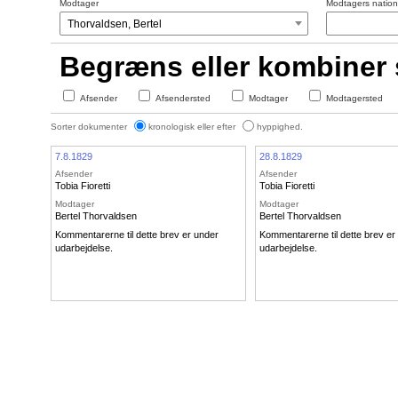
Modtager
Modtagers nationa
Begræns eller kombiner
Afsender
Afsendersted
Modtager
Modtagersted
Sorter dokumenter
kronologisk eller efter
hyppighed.
7.8.1829
28.8.1829
Afsender
Afsender
Tobia Fioretti
Tobia Fioretti
Modtager
Modtager
Bertel Thorvaldsen
Bertel Thorvaldsen
Kommentarerne til dette brev er under
Kommentarerne til dette brev er
udarbejdelse.
udarbejdelse.