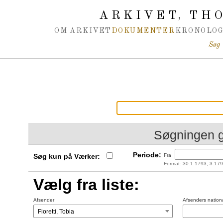
Spring navigation over
ARKIVET
THO
,
OM ARKIVET
DOKUMENTER
KRONOLOG
Søg
Søgningen 
Periode:
Søg kun på Værker:
Fra
Format: 30.1.1793, 3.179
Vælg fra liste:
Afsender
Afsenders nationa