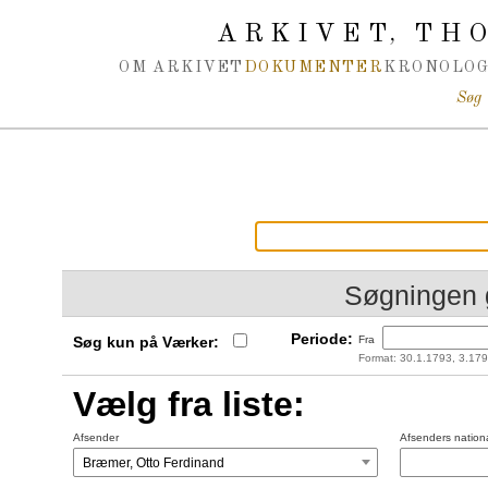
Spring navigation over
ARKIVET
THO
,
OM ARKIVET
DOKUMENTER
KRONOLOG
Søg
Søgningen 
Periode:
Søg kun på Værker:
Fra
Format: 30.1.1793, 3.179
Vælg fra liste:
Afsender
Afsenders nationa