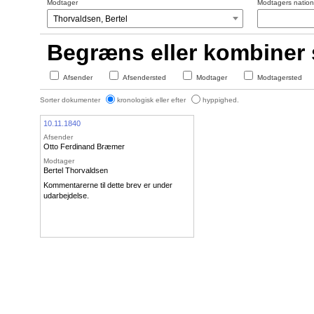
Modtager
Modtagers nationa
Begræns eller kombiner
Afsender
Afsendersted
Modtager
Modtagersted
Sorter dokumenter
kronologisk eller efter
hyppighed.
10.11.1840
Afsender
Otto Ferdinand Bræmer
Modtager
Bertel Thorvaldsen
Kommentarerne til dette brev er under
udarbejdelse.