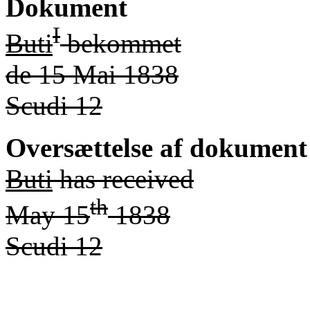
Dokument
I
Buti
bekommet
de 15 Mai 1838
Scudi 12
Oversættelse af dokument
Buti
has received
th
May 15
1838
Scudi 12