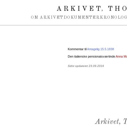
Spring navigation over
ARKIVET
THO
,
OM ARKIVET
DOKUMENTER
KRONOLOG
Kommentar til
Antagelig 15.5.1838
Den italienske pensionatsværtinde
Anna Ma
Sidst opdateret 23.09.2016
Arkivet,