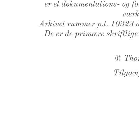
er et dokumentations- og f
værk,
Arkivet rummer p.t. 10323 d
De er de primære skriftlige
©
Tho
Tilgæn