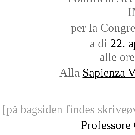
I
per la Congr
a di
22. a
alle ore
Alla
Sapienza V
[på bagsiden findes skrive
Professore