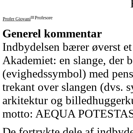
III
Profesore
Profer Giovani
Generel kommentar
Indbydelsen bærer øverst e
Akademiet: en slange, der bi
(evighedssymbol) med pensel
trekant over slangen (dvs. 
arkitektur og billedhugger
motto: AEQUA POTESTAS
De fortrykte dele af indbyd