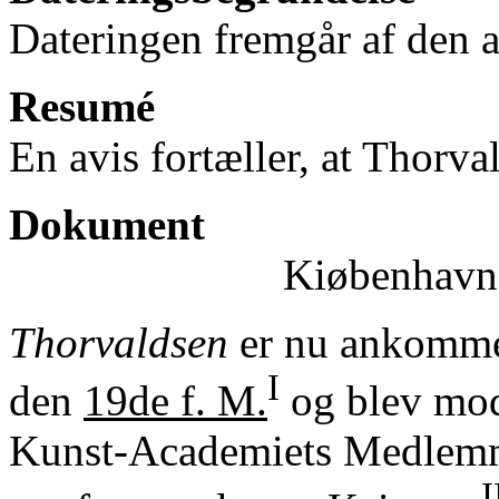
Dateringen fremgår af den av
Resumé
En avis fortæller, at Thorv
Dokument
Kiøbenhavn,
Thorvaldsen
er nu ankommen
I
den
19de f. M.
og blev mo
Kunst-Academiets Medlemme
I