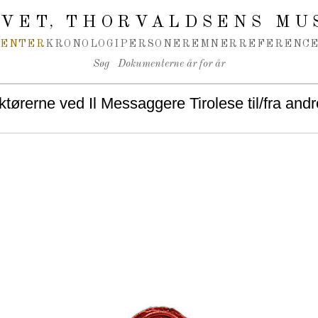
IVET
THORVALDSENS MU
,
MENTER
KRONOLOGI
PERSONER
EMNER
REFERENCE
Søg
Dokumenterne år for år
tørerne ved Il Messaggere Tirolese til/fra andr