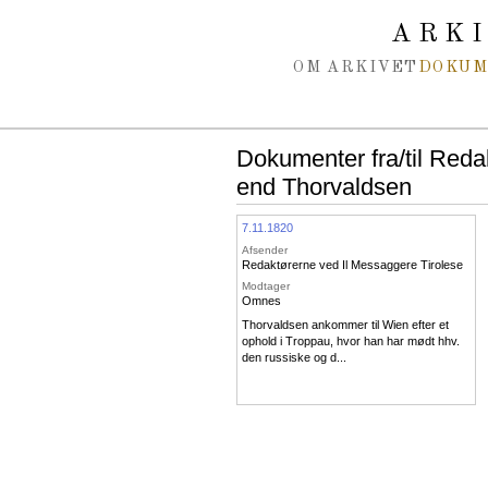
Spring navigation over
ARK
OM ARKIVET
DOKU
Dokumenter fra/til Redak
end Thorvaldsen
7.11.1820
Afsender
Redaktørerne ved Il Messaggere Tirolese
Modtager
Omnes
Thorvaldsen ankommer til Wien efter et
ophold i Troppau, hvor han har mødt hhv.
den russiske og d...