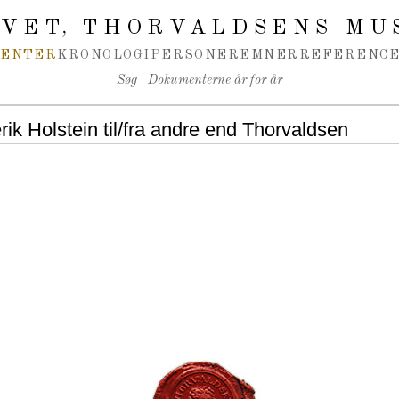
IVET
THORVALDSENS MU
,
MENTER
KRONOLOGI
PERSONER
EMNER
REFERENCE
Søg
Dokumenterne år for år
rik Holstein til/fra andre end Thorvaldsen
useum