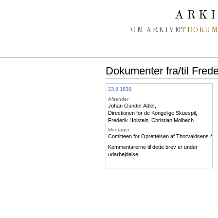
Spring navigation over
ARK
OM ARKIVET
DOKU
Dokumenter fra/til Frede
23.9.1839
Afsender
Johan Gunder Adler
,
Directionen for de Kongelige Skuespil
,
Frederik Holstein
,
Christian Molbech
Modtager
Comitteen for Oprettelsen af Thorvaldsens M
Kommentarerne til dette brev er under
udarbejdelse.