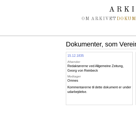
Spring navigation over
ARK
OM ARKIVET
DOKU
Dokumenter, som Verein 
15.12.1835
Afsender
Redaktørerne ved Allgemeine Zeitung
,
Georg von Reinbeck
Modtager
Omnes
Kommentarerne til dette dokument er under
udarbejdelse.