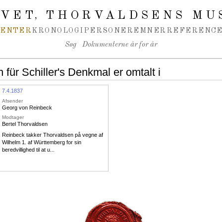
IVET
THORVALDSENS MU
,
MENTER
KRONOLOGI
PERSONER
EMNER
REFERENCE
Søg
Dokumenterne år for år
für Schiller's Denkmal er omtalt i
7.4.1837
Afsender
Georg von Reinbeck
Modtager
Bertel Thorvaldsen
Reinbeck takker Thorvaldsen på vegne af
Wilhelm 1. af Württemberg for sin
beredvillighed til at u...