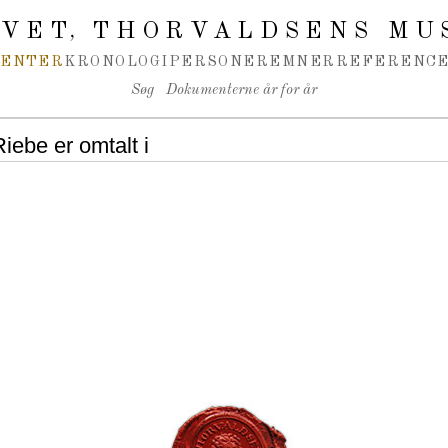
IVET
THORVALDSENS MU
,
MENTER
KRONOLOGI
PERSONER
EMNER
REFERENCE
Søg
Dokumenterne år for år
ebe er omtalt i