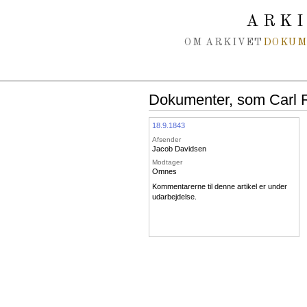
Spring navigation over
ARK
OM ARKIVET
DOKU
Dokumenter, som Carl Ri
18.9.1843
Afsender
Jacob Davidsen
Modtager
Omnes
Kommentarerne til denne artikel er under
udarbejdelse.