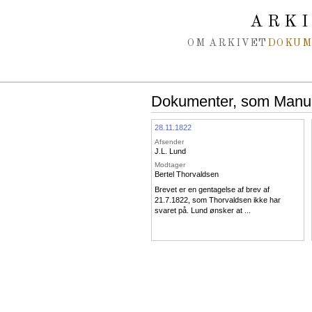
Spring navigation over
ARK
OM ARKIVET
DOKU
Dokumenter, som Manuel 
28.11.1822
Afsender
J.L. Lund
Modtager
Bertel Thorvaldsen
Brevet er en gentagelse af brev af
21.7.1822, som Thorvaldsen ikke har
svaret på. Lund ønsker at ...