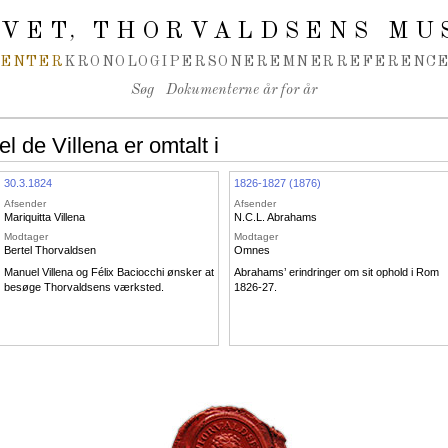
IVET
THORVALDSENS MU
,
MENTER
KRONOLOGI
PERSONER
EMNER
REFERENCE
Søg
Dokumenterne år for år
de Villena er omtalt i
30.3.1824
1826-1827 (1876)
Afsender
Afsender
Mariquitta Villena
N.C.L. Abrahams
Modtager
Modtager
Bertel Thorvaldsen
Omnes
Manuel Villena og Félix Baciocchi ønsker at
Abrahams’ erindringer om sit ophold i Rom
besøge Thorvaldsens værksted.
1826-27.