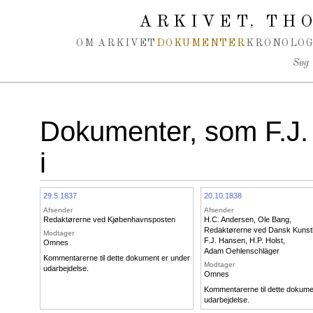
Spring navigation over
ARKIVET
THO
,
OM ARKIVET
DOKUMENTER
KRONOLOG
Søg
Dokumenter, som F.J.
i
29.5.1837
20.10.1838
Afsender
Afsender
Redaktørerne ved Kjøbenhavnsposten
H.C. Andersen
,
Ole Bang
,
Redaktørerne ved Dansk Kunst
Modtager
F.J. Hansen
,
H.P. Holst
,
Omnes
Adam Oehlenschläger
Kommentarerne til dette dokument er under
Modtager
udarbejdelse.
Omnes
Kommentarerne til dette dokume
udarbejdelse.