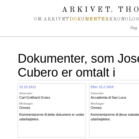
Spring navigation over
ARKIVET
THO
,
OM ARKIVET
DOKUMENTER
KRONOLOG
Søg
Dokumenter, som José
Cubero er omtalt i
22.10.1812
Efter 15.2.1818
Afsender
Afsender
Carl Gotthard Grass
Accademia di San Luca
Modtager
Modtager
Omnes
Omnes
Kommentarerne til dette dokument er under
Kommentarerne til disse statutte
udarbejdelse.
udarbejdelse.