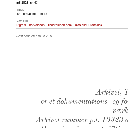
m8 1823, nr. 63
Thiele
Ikke omtalt hos Thiele.
Emneord
Digte til Thorvaldsen
·
Thorvaldsen som Fidias eller Praxiteles
Sidst opdateret 10.05.2011
Arkivet,
er et dokumentations- og f
værk,
Arkivet rummer p.t. 10323 d