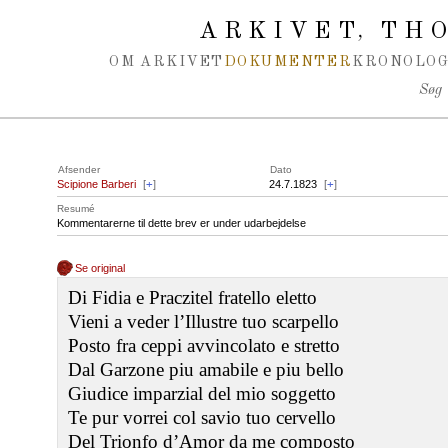
Spring navigation over
ARKIVET
THO
,
OM ARKIVET
DOKUMENTER
KRONOLOG
Søg
Afsender
Dato
Scipione Barberi
[
+
]
24.7.1823
[
+
]
Resumé
Kommentarerne til dette brev er under udarbejdelse
Se original
Di Fidia e Praczitel fratello eletto
Vieni a veder l’Illustre tuo scarpello
Posto fra ceppi avvincolato e stretto
Dal Garzone piu amabile e piu bello
Giudice imparzial del mio soggetto
Te pur vorrei col savio tuo cervello
Del Trionfo d’Amor da me composto