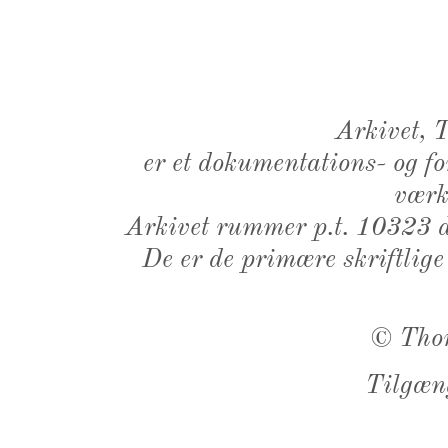
Arkivet,
er et dokumentations- og f
værk,
Arkivet rummer p.t. 10323 d
De er de primære skriftlige
©
Tho
Tilgæn