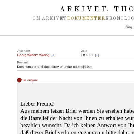
Spring navigation over
ARKIVET
THO
,
OM ARKIVET
DOKUMENTER
KRONOLOG
Søg
Afsender
Dato
Georg Wilhelm Wilding
[
+
]
7.8.1821
[
+
]
Resumé
Kommentarerne til dette brev er under udarbejdelse.
Se original
Lieber Freund!
Aus meinem letzen Brief werden Sie ersehen habe
die Basrelief der Nacht von Ihnen zu erhalten wü
bezahlen wünscht. Da ich keinen Antwort von Ihn
daß dieser Brief verloren gegangen u bitte daher m