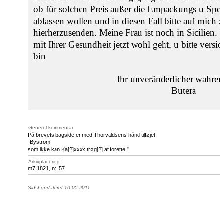
ob für solchen Preis außer die Empackungs u Sp
ablassen wollen und in diesen Fall bitte auf mich z
hierherzusenden. Meine Frau ist noch in Sicilien. 
mit Ihrer Gesundheit jetzt wohl geht, u bitte versi
bin
Ihr unveränderlicher wahre
Butera
Generel kommentar
På brevets bagside er med Thorvaldsens hånd tilføjet:
“Byström
som ikke kan Ka[?]xxxx trøg[?] at forette.”
Arkivplacering
m7 1821, nr. 57
Sidst opdateret 10.05.2011