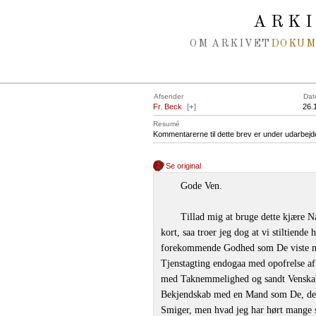
Spring navigation over
ARK
OM ARKIVET
DOKU
Afsender
Dat
Fr. Beck
[
+
]
26.
Resumé
Kommentarerne til dette brev er under udarbejd
Se original
Gode Ven.
Tillad mig at bruge dette kjære
kort, saa troer jeg dog at vi stiltiende
forekommende Godhed som De viste mi
Tjenstagting endogaa med opofrelse a
med Taknemmelighed og sandt Venskab e
Bekjendskab med en Mand som De, der i
Smiger, men hvad jeg har hørt mange s