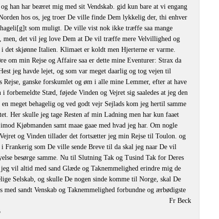
, og han har beæret mig med sit Vendskab. gid kun bare at vi engang
Norden hos os, jeg troer De ville finde Dem lykkelig der, thi enhver
ehageli[g]t som muligt. De ville vist nok ikke træffe saa mange
men, det vil jeg love Dem at De vil træffe mere Velvillighed og
 i det skjønne Italien. Klimaet er koldt men Hjerterne er varme.
re om min Rejse og Affaire saa er dette mine Eventurer: Strax da
est jeg havde lejet, og som var meget daarlig og tog vejen til
 Rejse, ganske forskumlet og øm i alle mine Lemmer, efter at have
n i forbemeldte Stæd, føjede Vinden og Vejret sig saaledes at jeg den
en meget behagelig og ved godt vejr Sejlads kom jeg hertil samme
et. Her skulle jeg tage Resten af min Ladning men har kun faaet
test imod Kjøbmanden samt maae gaae med hvad jeg har. Om nogle
Vejret og Vinden tillader det fortsætter jeg min Rejse til Toulon. og
i Frankerig som De ville sende Breve til da skal jeg naar De vil
else besørge samme. Nu til Slutning Tak og Tusind Tak for Deres
jeg vil altid med sand Glæde og Taknemmelighed erindre mig de
elige Selskab, og skulle De nogen sinde komme til Norge, skal De
eres med sandt Venskab og Taknemmelighed forbundne og ærbødigste
Fr Beck
6