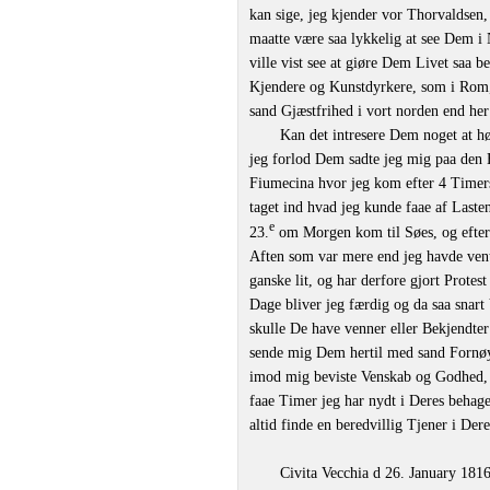
kan sige, jeg kjender vor Thorvaldsen
maatte være saa lykkelig at see Dem i 
ville vist see at giøre Dem Livet saa b
Kjendere og Kunstdyrkere, som i Rom, 
sand Gjæstfrihed i vort norden end her
Kan det intresere Dem noget at hø
jeg forlod Dem sadte jeg mig paa den H
Fiumecina hvor jeg kom efter 4 Timers
taget ind hvad jeg kunde faae af Laste
e
23.
om Morgen kom til Søes, og efter 
Aften som var mere end jeg havde vent
ganske lit, og har derfore gjort Pro
Dage bliver jeg færdig og da saa snart 
skulle De have venner eller Bekjendter 
sende mig Dem hertil med sand Fornøy
imod mig beviste Venskab og Godhed, 
faae Timer jeg har nydt i Deres behag
altid finde en beredvillig Tjener i D
Civita Vecchia d 26. January 181