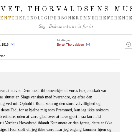
IVET
THORVALDSENS MU
,
MENTER
KRONOLOGI
PERSONER
EMNER
REFERENCE
Søg
Dokumenterne år for år
o
Modtager
1.1816
[
+
]
Bertel Thorvaldsen
[
+
]
else.
 Navn at nævne Dem med, thi omenskjøndt vores Bekjendskab var
 har sluttet en Slags venskab med hverandre, og efter den
g ved mit Ophold i Rom, som og den store velvillighed og
f deres Tid, for at hjelpe mig som Fremmed, kan jeg ikke noksom
rindre, uden at være glad over at have gjort i saa kort Tid
 Verdens Hovedstad iblandt Kunstnere er den første, dette er ikke
ige. Hvor stolt vil jeg ikke være naar jeg engang kommer hjem og