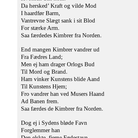
Da hersked’ Kraft og vilde Mod
I haardfør Barm,
Vantrevne Slægt sank i sit Blod
For stærke Arm.
Saa færdedes Kimbrer fra Norden.
End mangen Kimbrer vandrer ud
Fra Fædres Land;
Men ej ham drager Orlogs Bud
Til Mord og Brand.
Ham vinker Kunstens blide Aand
Til Kunstens Hjem;
Fro vandrer han ved Musers Haand
Ad Banen frem.
Saa færdes de Kimbrer fra Norden.
Dog ej i Sydens bløde Favn
Forglemmer han
Den elskte, fjerne Fødestavn,