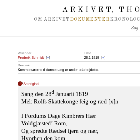
Spring navigation over
ARKIVET
THO
,
OM ARKIVET
DOKUMENTER
KRONOLOG
Søg
Afsender
Dato
Frederik Schmidt
[
+
]
28.1.1819
[
+
]
Resumé
Kommentarerne til denne sang er under udarbejdelse.
Se original
d
Sang den 28
Januarii 1819
Mel: Rolfs Skattekonge feig og ræd [x]n
I Fordums Dage Kimbrers Hær
Voldgjæsted’ Rom,
Og spredte Rædsel fjern og nær,
Hvorhen den kom.