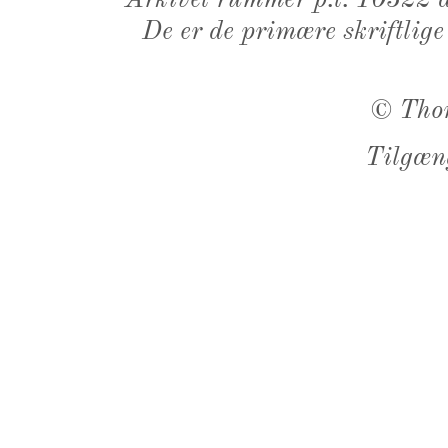
Arkivet rummer p.t. 10322 d
De er de primære skriftlige
©
Tho
Tilgæn