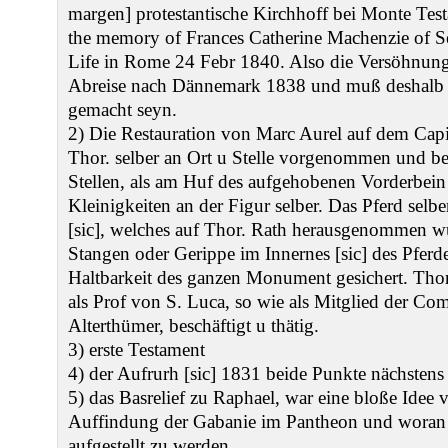
margen] protestantische Kirchhoff bei Monte Testa
the memory of Frances Catherine Machenzie of Se
Life in Rome 24 Febr 1840. Also die Versöhnung m
Abreise nach Dännemark 1838 und muß deshalb 
gemacht seyn.
2) Die Restauration von Marc Aurel auf dem Cap
Thor. selber an Ort u Stelle vorgenommen und bet
Stellen, als am Huf des aufgehobenen Vorderbein
Kleinigkeiten an der Figur selber. Das Pferd selb
[sic], welches auf Thor. Rath herausgenommen w
Stangen oder Gerippe im Innernes [sic] des Pferde
Haltbarkeit des ganzen Monument gesichert. Tho
als Prof von S. Luca, so wie als Mitglied der Co
Alterthümer, beschäftigt u thätig.
3) erste Testament
4) der Aufrurh [sic] 1831 beide Punkte nächstens
5) das Basrelief zu Raphael, war eine bloße Idee 
Auffindung der Gabanie im Pantheon und woran 
aufgestellt zu werden.