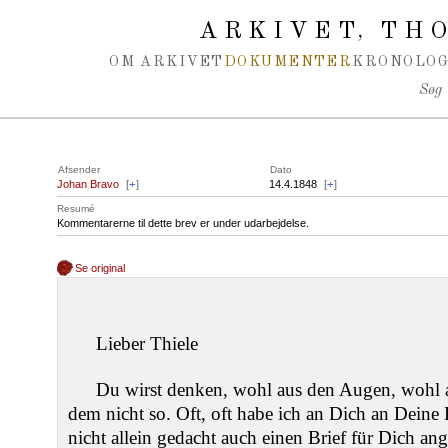
Spring navigation over
ARKIVET
THO
,
OM ARKIVET
DOKUMENTER
KRONOLOG
Søg
Afsender
Dato
Johan Bravo
[
+
]
14.4.1848
[
+
]
Resumé
Kommentarerne til dette brev er under udarbejdelse.
Se original
Lieber Thiele
Du wirst denken, wohl aus den Augen, wohl a
dem nicht so. Oft, oft habe ich an Dich an Deine 
nicht allein gedacht auch einen Brief für Dich a