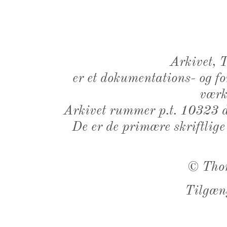
Arkivet,
er et dokumentations- og f
værk,
Arkivet rummer p.t. 10323 d
De er de primære skriftlige
©
Tho
Tilgæn