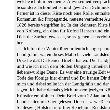
welche ich ihm bei meiner Anwesenheit versprac
besonderer Schönheit ist und gewiß ein Schmuc
Ferner ist in dieser Kiste noch eine Rolle, entha
Romanum &c
Propagande, neueste vermehrte Au
1826 bereits vergriffen ist. In der kleineren Kiste
von Kolberg, ein ditto für Kofod Hansen und ein
Dich der Sachen etwas an, sonst gehen sie verloh
her.
Ich bin den Winter über ordentlich angespann
Landgräfin, waren dieses Mal sehr viele Landsleut
Ursache daß Du keinen Brief erhalten. Die Landgrä
und wie ich nach dem bloßen Umgang urtheilen ka
liebenswürdige Dame. Es war eine traurige Zeit 
Tode des Königs hier eintraf und Du kannst Dir d
mich und dabei sollte ich der Landgräfin und der
sagen. Ich habe damals gleich unserm jetzigen K
Künstler empfohlen. Dein Brief vom 22 Januar d
Landsleuten mit Gier gelesen. Doch jetzt weiß ich
Schleswig Holstein in offner Rebellion, Rendsbu