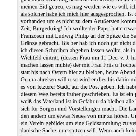
meinen Eid getreu, es mag werden wie es will, i
als solcher habe ich mich hier ausgesprochen
. Ist
vorhanden um es nicht zu dem Aeußersten kommen
Zeit; Bürgerkrieg! Ich wollte der Papst hätte etw
Franzosen mit Ludwig Philip an der Spitze die Sa
Gränze gebracht. Bis her hab ich noch gar nicht
ich diesen Schreiben abgehen lassen wollte, als 
Wichfeld eintritt, (dessen Frau um 11 Dec. v. J. 
machen lassen mußte) der mit Frau Friis u Toch
statt bis nach Ostern hier zu bleiben, heute Aben
Genua abreisen will u so wird er dies bis dahin 
es von letzterer Stadt, auf die Post geben. Ich ha
diesem Weg bereits früher geschrieben. Es ist ei
weiß das Vaterland ist in Gefahr u da bleiben all
sich für Sorgen und Vorstellungen macht. Die L
den andern um etwas Neues von mir zu hören. Unt
ein Verein gebildet um eine Geldsammlung zu ver
dänische Sache unterstützen will. Wenn auch ke