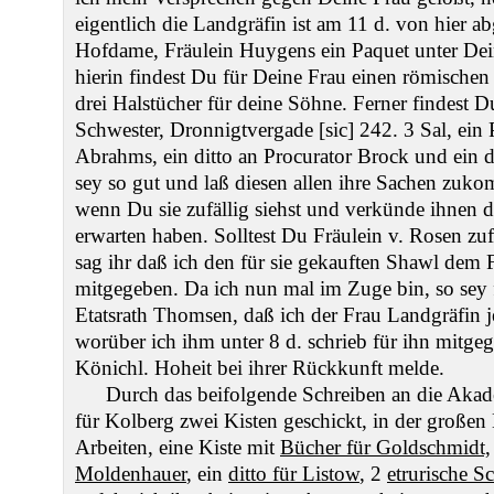
eigentlich die Landgräfin ist am 11 d. von hier ab
Hofdame, Fräulein Huygens ein Paquet unter Dei
hierin findest Du für Deine Frau einen römischen
drei Halstücher für deine Söhne. Ferner findest 
Schwester, Dronnigtvergade [sic] 242. 3 Sal, ein P
Abrahms, ein ditto an Procurator Brock und ein di
sey so gut und laß diesen allen ihre Sachen zuk
wenn Du sie zufällig siehst und verkünde ihnen d
erwarten haben. Solltest Du Fräulein v. Rosen zufä
sag ihr daß ich den für sie gekauften Shawl dem 
mitgegeben. Da ich nun mal im Zuge bin, so sey f
Etatsrath Thomsen, daß ich der Frau Landgräfin j
worüber ich ihm unter 8 d. schrieb für ihn mitgeg
Könichl. Hoheit bei ihrer Rückkunft melde.
Durch das beifolgende Schreiben an die Akad
für Kolberg zwei Kisten geschickt, in der großen K
Arbeiten, eine Kiste mit
Bücher für Goldschmidt,
Moldenhauer
, ein
ditto für Listow
, 2
etrurische S