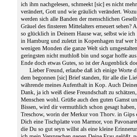
ich ihm nachgelesen, schmeekt [sic] es nicht mehr,
verändert, Gott und wie gräulich verändert. Wozu
werden sich alle Banden der menschlichen Gesellsc
Gräuel des finsteren Mittelalters erneuert sehen?
so glücklich in Deinem Hause war, selbst wie ich D
in Hamburg und zuletzt in Kopenhagen traf wer h
wenigen Monden die ganze Welt sich umgestalte
geringsten nicht muthloß bin und sogar hoffe aus
Ende doch etwas Gutes, so ist der Augenblick d
Lieber Freund, erlaube daß ich einige Worte d
dem begonnen [sic] Brief standen, für alle die Li
währende meines Aufenthalt in Kop. Auch Deiner 
Dank, ja ich weiß diese Freundschaft zu schätzen,
Menschen wohl. Grüße auch den guten Gamst un
Bissen, wird dir vermuthlich schon gesagt haben, 
Treschow, worin der Merkur von Thorv. in Gips ei
Dich eine Tischplatte von Marmor, von Pavonaret
die Du so gut seyn willst als eine kleine Erinne
ich mein Versprechen gegen Deine Frau gelößt, ne