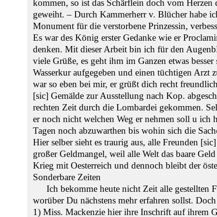
kommen, so ist das Schärflein doch vom Herzen d
geweiht. – Durch Kammerherr v. Blücher habe ich
Monument für die verstorbene Prinzessin, verbess
Es war des König erster Gedanke wie er Proclamir
denken. Mit dieser Arbeit bin ich für den Augenb
viele Grüße, es geht ihm im Ganzen etwas besser s
Wasserkur aufgegeben und einen tüchtigen Arzt z
war so eben bei mir, er grüßt dich recht freundlic
[sic] Gemälde zur Ausstellung nach Kop. abgeschi
rechten Zeit durch die Lombardei gekommen. Selbe
er noch nicht welchen Weg er nehmen soll u ich h
Tagen noch abzuwarthen bis wohin sich die Sach
Hier selber sieht es traurig aus, alle Freunden [sic]
großer Geldmangel, weil alle Welt das baare Geld 
Krieg mit Oesterreich und dennoch bleibt der öster
Sonderbare Zeiten
Ich bekomme heute nicht Zeit alle gestellten 
worüber Du nächstens mehr erfahren sollst. Doch 
1) Miss. Mackenzie hier ihre Inschrift auf ihrem 