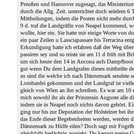
Preußen und Hannover zugesagt, das Ministerium 
durch die Allg. Zeit. unterrichtet doch seitdem 6 
Mittheilungen, indem die Posten nicht mehr du
9 d. traf die Landgräfin von Neapel kommend, wo
wollte, hier ein. Sie hatte mir einige Worte von do
ein paar Zeilen u Lassciapassare bis Terracina en
Erkundigung hatte ich erfahren daß der Weg über
passiren sey und so reiste sie am 11 d früh mit 
um sich heute den 14 in Ancona aufs Dampfboot 
gut wenn Du dem Landgrafen dieses mittheilte d
so sind die welche ich nach Dännemark sendete s
Lombardei gekommen und der Landgraf ist viell
gleich von Wien an ihn schreiben. Es war am 10 
mich sowohl ihr als der Prinzessin Auguste alle d
indem sie in Neapel noch nichts davon gehört. Ei
ging nur bis zur Deputation der Holsteiner bei ih
das Ende dieser Begebenheiten werden, werden d
Dännemark zu Hülfe eilen? Doch sagt mir Fogelb
gleichfalls bedächtig aussieht. Du kennst meine