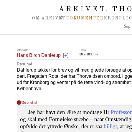
Spring navigation over
ARKIVET
THO
,
OM ARKIVET
DOKUMENTER
KRONOLOG
Søg
Afsender
Dato
+
16.9.1838
[
+
]
Hans Birch Dahlerup
[
]
Resumé
Dahlerup takker for brev og vil med glæde forsøge at op
deri. Fregatten Rota, der har Thorvaldsen ombord, ligg
ud for Kronborg og venter på de rette vind- og strømbet
København.
Se original
Jeg har havt den Ære at modtage Hr
Professor
og skal med Fornøielse stræbe – naar Omstændighe
opfylde det yttrede Ønske, der er saa
billigt
, at j