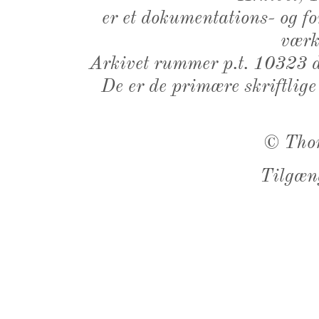
er et dokumentations- og f
værk,
Arkivet rummer p.t. 10323 d
De er de primære skriftlige
©
Tho
Tilgæn