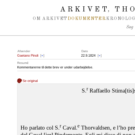
Spring navigation over
ARKIVET
THO
,
OM ARKIVET
DOKUMENTER
KRONOLOG
Søg
Afsender
Dato
Gaetano Pinoli
[
+
]
22.9.1824
[
+
]
Resumé
Kommentarerne til dette brev er under udarbejdelse.
Se original
r
S.
Raffaello Stima[tis]
r
e
Ho parlato col S.
Caval.
Thorvaldsen, e l’ho preg
del Caval.[ier] Pindemonte. Egli mi disse di non a