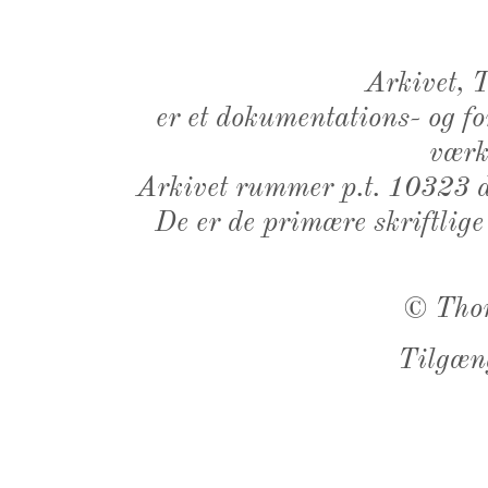
Arkivet,
er et dokumentations- og f
værk,
Arkivet rummer p.t. 10323 d
De er de primære skriftlige
©
Tho
Tilgæn