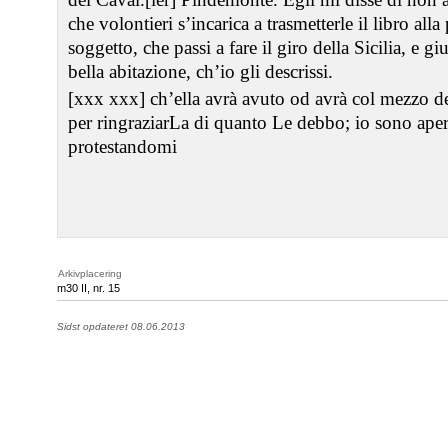
che volontieri s’incarica a trasmetterle il libro al
soggetto, che passi a fare il giro della Sicilia, e g
bella abitazione, ch’io gli descrissi.
[xxx xxx] ch’ella avrà avuto od avrà col mezzo de
per ringraziarLa di quanto Le debbo; io sono ap
protestandomi
Arkivplacering
m30 II, nr. 15
Sidst opdateret 08.06.2013