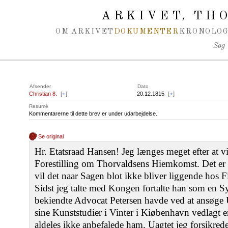
Spring navigation over
ARKIVET
THO
,
OM ARKIVET
DOKUMENTER
KRONOLOG
Søg
Afsender
Dato
Christian 8.
[
+
]
20.12.1815
[
+
]
Resumé
Kommentarerne til dette brev er under udarbejdelse.
Se original
Hr. Etatsraad Hansen! Jeg længes meget efter at v
Forestilling om Thorvaldsens Hiemkomst. Det er 
vil det naar Sagen blot ikke bliver liggende hos 
Sidst jeg talte med Kongen fortalte han som en S
bekiendte Advocat Petersen havde ved at ansøge Und
sine Kunststudier i Vinter i Kiøbenhavn vedlagt e
aldeles ikke anbefalede ham. Uagtet jeg forsikrede