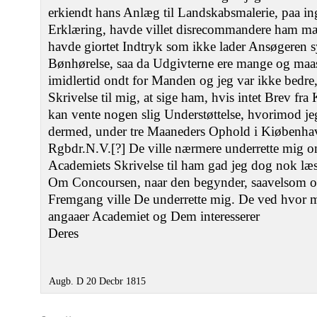
erkiendt hans Anlæg til Landskabsmalerie, paa i
Erklæring, havde villet disrecommandere ham m
havde giortet Indtryk som ikke lader Ansøgeren 
Bønhørelse, saa da Udgivterne ere mange og maas
imidlertid ondt for Manden og jeg var ikke bedre,
Skrivelse til mig, at sige ham, hvis intet Brev fr
kan vente nogen slig Understøttelse, hvorimod je
dermed, under tre Maaneders Ophold i Kiøbenha
Rgbdr.N.V.[?] De ville nærmere underrette mig o
Academiets Skrivelse til ham gad jeg dog nok læ
Om Concoursen, naar den begynder, saavelsom 
Fremgang ville De underrette mig. De ved hvor 
angaaer Academiet og Dem interesserer
Deres
Augb. D 20 Decbr 1815