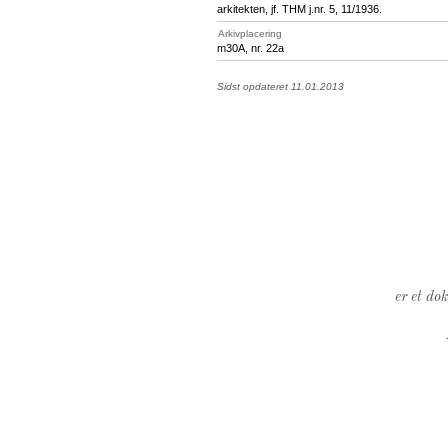
arkitekten, jf. THM j.nr. 5, 11/1936.
Arkivplacering
m30A, nr. 22a
Sidst opdateret 11.01.2013
er et do