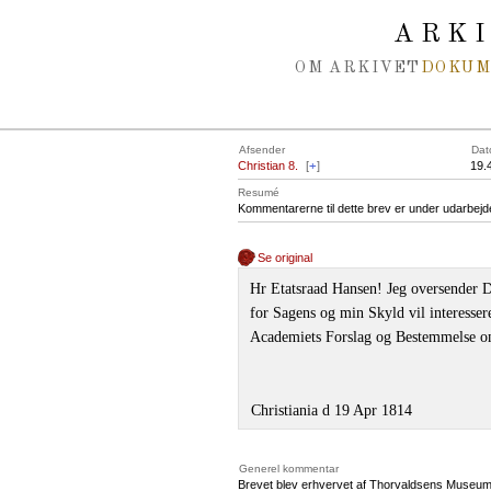
Spring navigation over
ARK
OM ARKIVET
DOKU
Afsender
Dat
Christian 8.
[
+
]
19.
Resumé
Kommentarerne til dette brev er under udarbejd
Se original
Hr Etatsraad Hansen! Jeg oversender 
for Sagens og min Skyld vil interesse
Academiets Forslag og Bestemmelse om
Christiania d 19 Apr 1814
Generel kommentar
Brevet blev erhvervet af Thorvaldsens Museu