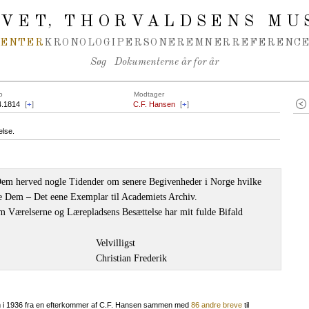
IVET
THORVALDSENS MU
,
MENTER
KRONOLOGI
PERSONER
EMNER
REFERENCE
Søg
Dokumenterne år for år
o
Modtager
4.1814
[
+
]
C.F. Hansen
[
+
]
else.
Dem herved nogle Tidender om senere Begivenheder i Norge hvilke
re Dem – Det eene Exemplar til Academiets Archiv.
 Værelserne og Lærepladsens Besættelse har mit fulde Bifald
Velvilligst
Christian Frederik
m i 1936 fra en efterkommer af C.F. Hansen sammen med
86 andre breve
til