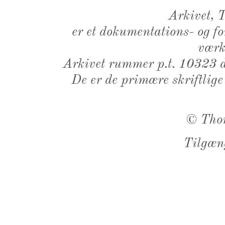
Arkivet,
er et dokumentations- og f
værk,
Arkivet rummer p.t. 10323 d
De er de primære skriftlige
©
Tho
Tilgæn