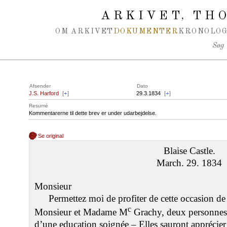
Spring navigation over
ARKIVET
THO
,
OM ARKIVET
DOKUMENTER
KRONOLOG
Søg
Afsender
Dato
J.S. Harford
[
+
]
29.3.1834
[
+
]
Resumé
Kommentarerne til dette brev er under udarbejdelse.
Se original
Blaise Castle.
March. 29. 1834
Monsieur
Permettez moi de profiter de cette occasion d
c
Monsieur et Madame M
Grachy, deux personnes 
d’une education soignée – Elles sauront apprécier