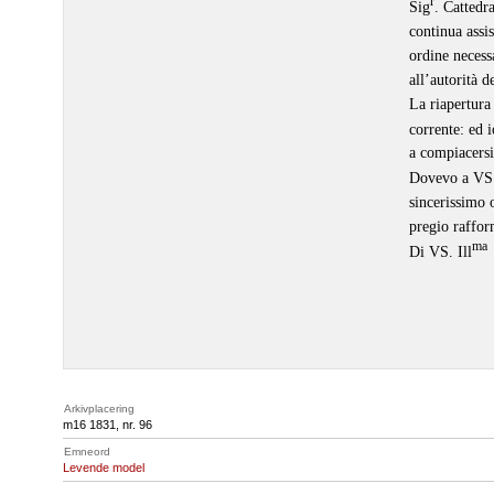
r
Sig
. Cattedra
continua assi
ordine necess
all’autorità d
La riapertura
corrente: ed i
a compiacersi
Dovevo a VS.
sincerissimo 
pregio raffo
ma
Di VS. Ill
Arkivplacering
m16 1831, nr. 96
Emneord
Levende model