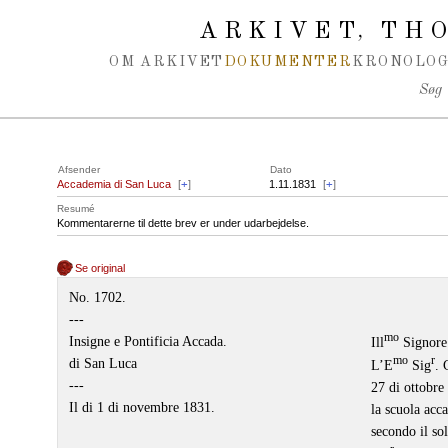
Spring navigation over
ARKIVET
THO
,
OM ARKIVET
DOKUMENTER
KRONOLOG
Søg
Afsender
Dato
Accademia di San Luca
[
+
]
1.11.1831
[
+
]
Resumé
Kommentarerne til dette brev er under udarbejdelse.
Se original
No. 1702.
-
-
-
mo
Insigne e Pontificia Accada.
Ill
Signore
mo
r
di San Luca
L’E
Sig
. 
-
-
-
27 di ottobre
Il di 1 di novembre 1831.
la scuola ac
secondo il sol