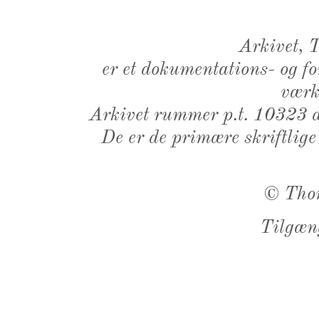
Arkivet,
er et dokumentations- og f
værk,
Arkivet rummer p.t. 10323 d
De er de primære skriftlige
©
Tho
Tilgæn