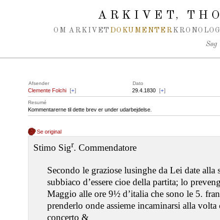
Spring navigation over
ARKIVET
THO
,
OM ARKIVET
DOKUMENTER
KRONOLOG
Søg
Afsender
Dato
Clemente Folchi
[
+
]
29.4.1830
[
+
]
Resumé
Kommentarerne til dette brev er under udarbejdelse.
Se original
r
Stimo Sig
. Commendatore
Secondo le graziose lusinghe da Lei date alla s
subbiaco d’essere cioe della partita; lo preven
Maggio alle ore 9½ d’italia che sono le 5. fran
prenderlo onde assieme incaminarsi alla volta
concerto &