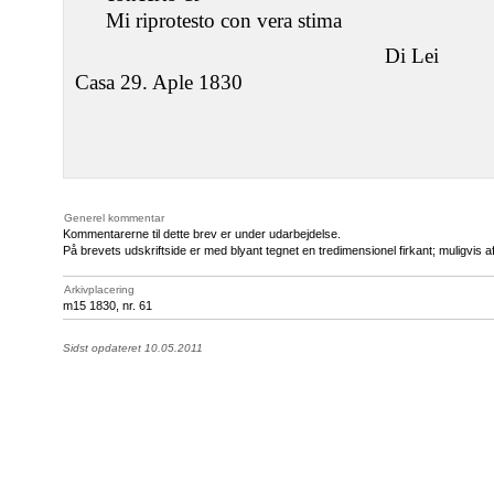
Mi riprotesto con vera stima
Di Lei
Casa 29. Aple 1830
Generel kommentar
Kommentarerne til dette brev er under udarbejdelse.
På brevets udskriftside er med blyant tegnet en tredimensionel firkant; muligvis a
Arkivplacering
m15 1830, nr. 61
Sidst opdateret 10.05.2011