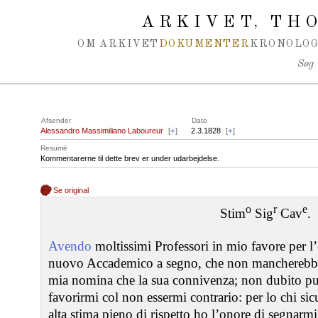
Spring navigation over
ARKIVET
THO
,
OM ARKIVET
DOKUMENTER
KRONOLOG
Søg
Afsender
Dato
Alessandro Massimiliano Laboureur
[
+
]
2.3.1828
[
+
]
Resumé
Kommentarerne til dette brev er under udarbejdelse.
Se original
o
r
e
Stim
Sig
Cav
.
Avendo
moltissimi Professori in mio favore per l’
nuovo Accademico a segno, che non mancherebbe a
mia nomina che la sua connivenza; non dubito pu
favorirmi col non essermi contrario: per lo chi sic
alta stima pieno di rispetto ho l’onore di segnarmi