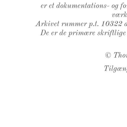
er et dokumentations- og f
værk,
Arkivet rummer p.t. 10322 d
De er de primære skriftlige
©
Tho
Tilgæn