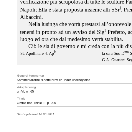
verificazione più scrupolosa di tutte le sculture Fa
i
Napoli; Ella è stata proposta insieme alli SSr
. Pie
Albaccini.
Nella lusinga che vorrà prestarsi all’onorevole i
r
tenersi in pronto ad un avviso del Sig
Prefetto, a
luogo ed ora che dal medesimo verrà stabilita.
Ciò le sia di governo e mi creda con la più di
le
mo
St. Apollinare 4. Ap
la sera Suo D
S
G.A. Guattani Seg
Generel kommentar
Kommentarerne til dette brev er under udarbejdelse.
Arkivplacering
gmVI, nr. 65
Thiele
Omtalt hos Thiele III, p. 205.
Sidst opdateret 10.05.2011