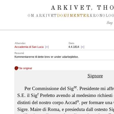
Spring navigation over
ARKIVET
THO
,
OM ARKIVET
DOKUMENTER
KRONOLOG
Søg
Afsender
Dato
Accademia di San Luca
[
+
]
4.4.1814
[
+
]
Resumé
Kommentarerne til dette brev er under udarbejdelse.
Se original
Signore
re
Per Commissione del Sig
. Presidente mi affr
r
S.E. il Sig
Prefetto avendo al medesimo richiesti 
o
distinti del nostro corpo Accad
. per formare una
Sigre. Maire di Roma, e presieduta dall ostesto Si