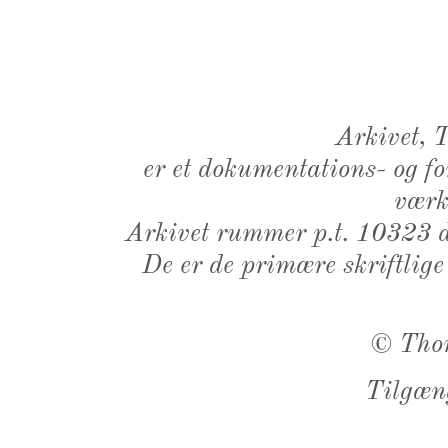
Arkivet,
er et dokumentations- og f
værk,
Arkivet rummer p.t. 10323 d
De er de primære skriftlige
©
Tho
Tilgæn