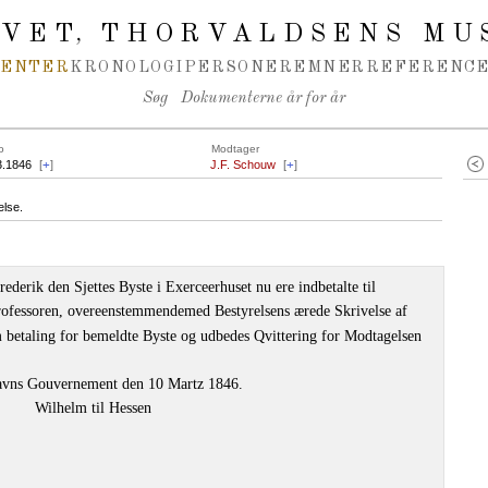
IVET
THORVALDSENS MU
,
MENTER
KRONOLOGI
PERSONER
EMNER
REFERENCE
Søg
Dokumenterne år for år
o
Modtager
3.1846
[
+
]
J.F. Schouw
[
+
]
else.
ederik den Sjettes Byste i Exerceerhuset nu ere indbetalte til
rofessoren, overeenstemmendemed Bestyrelsens ærede Skrivelse af
 betaling for bemeldte Byste og udbedes Qvittering for Modtagelsen
vns Gouvernement den 10 Martz 1846.
Wilhelm til Hessen