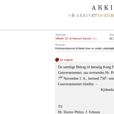
Spring navigation over
ARK
OM ARKIVET
DOKU
Afsender
Dat
Vilhelm 10. af Hessen-Kassel
[
+
]
10.
Resumé
Kommentarerne til dette brev er under udarbejd
Se original
Da samtlige Bidrag til høisalig Kong Fr
Geuvernementet, saa oversendes Hr. P
de
r
7
November f: A:, hermed 750
- som
Gouvernementet tilstillet. –
Kjöbenha
Til
Hr. Doctor Philos: J: Schouw