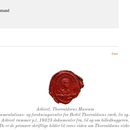
smand
Print
Thorvaldsens Segl
Arkivet, Thorvaldsens Museum
kumentations- og forskningscenter for Bertel Thorvaldsens værk, liv og 
Arkivet rummer p.t. 10323 dokumenter fra, til og om billedhuggeren.
De er de primære skriftlige kilder til vores viden om Thorvaldsens virke