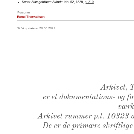
Kunst-Blatt gebildete Stände
, No. 52, 1829,
p. 210
Personer
Bertel Thorvaldsen
Sidst opdateret 20.06.2017
Arkivet,
er et dokumentations- og f
værk,
Arkivet rummer p.t. 10323 d
De er de primære skriftlige