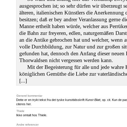
ausgesprochen ist; so sehr dürfen wir überzeugt s
älteren, italienischen Künstlers die Anerkennung
besitzen; daß er bey andrer Veranlassung gerne 
Manne ertheilt haben würde, welcher aus Perrük
die Bahn zur freyeren, edlen, naturgemäßen Dars
an die Antike gebrochen hat und welcher, wenn a
volle Durchbildung, zur Natur und zur großen sit
gefunden hat, dennoch den Anfang dieser neuen 
Thorwaldsen nicht vergessen werden kann.
Mit der Begeisterung für alle und jede wahre 
königlichen Gemüthe die Liebe zur vaterländisch
[...]
Generel kommentar
Dette er en trykt tekst fra det tyske kunsttidsskrift
Kunst-Blatt
, op. cit. Kun de p
citeres her.
Thiele
Ikke omtalt hos Thiele.
Andre referencer