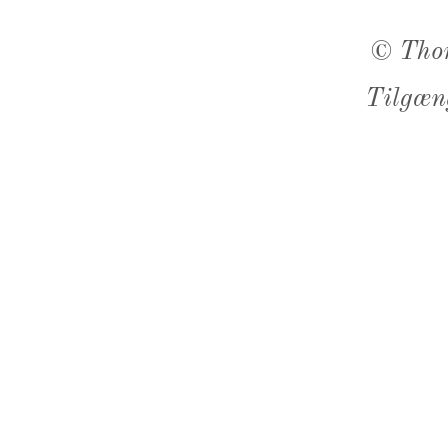
©
Tho
Tilgæn