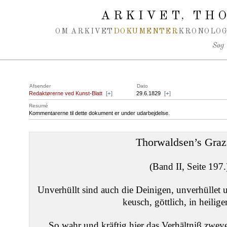
Spring navigation over
ARKIVET
THO
,
OM ARKIVET
DOKUMENTER
KRONOLOG
Søg
Afsender
Dato
Redaktørerne ved Kunst-Blatt
[
+
]
29.6.1829
[
+
]
Resumé
Kommentarerne til dette dokument er under udarbejdelse.
Thorwaldsen’s Graz
(Band II, Seite 197.
Unverhüllt sind auch die Deinigen, unverhüllet u
keusch, göttlich, in heilige
So wahr und kräftig hier das Verhältniβ zwey