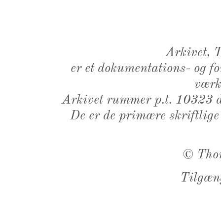
Arkivet,
er et dokumentations- og f
værk,
Arkivet rummer p.t. 10323 d
De er de primære skriftlige
©
Tho
Tilgæn