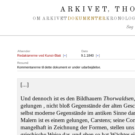
Spring navigation over
ARKIVET
THO
,
OM ARKIVET
DOKUMENTER
KRONOLOG
Søg
Afsender
Dato
Redaktørerne ved Kunst-Blatt
[
+
]
9.1.1840
[
+
]
Resumé
Kommentarerne til dette dokument er under udarbejdelse.
[...]
Und dennoch ist es den Bildhauern
Thorwaldsen
gelungen , nicht bloß Gegenstände der alten Ges
selbst moderne Gegenstände im antiken Sinne dar
Malern ist es einem gelungen, Carstens; seine C
mangelhaft in Zeichnung der Formen, stellen uns
griechische Weise dar, und eben so bat Wächter ei