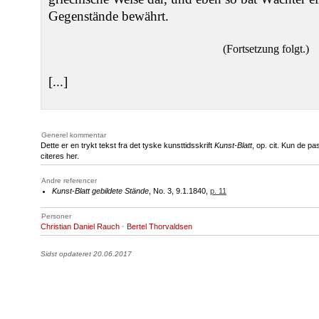
Gegenstände bewährt.
(Fortsetzung folgt.)
[...]
Generel kommentar
Dette er en trykt tekst fra det tyske kunsttidsskrift
Kunst-Blatt
, op. cit. Kun de p
citeres her.
Andre referencer
Kunst-Blatt gebildete Stände
, No. 3, 9.1.1840,
p. 11
Personer
Christian Daniel Rauch
·
Bertel Thorvaldsen
Sidst opdateret 20.06.2017