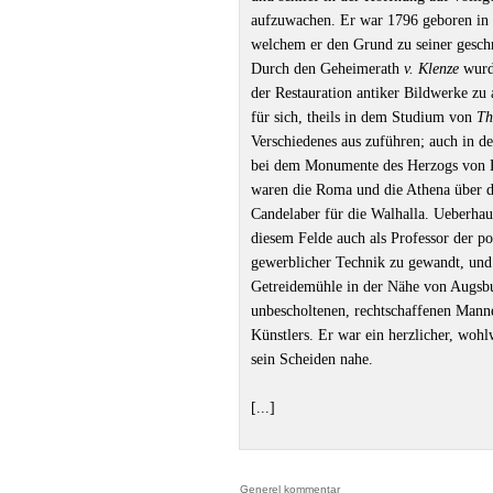
aufzuwachen. Er war 1796 geboren in 
welchem er den Grund zu seiner gesch
Durch den Geheimerath
v. Klenze
wurde
der Restauration antiker Bildwerke zu a
für sich, theils in dem Studium von
Th
Verschiedenes aus zuführen; auch in d
bei dem Monumente des Herzogs von Le
waren die Roma und die Athena über 
Candelaber für die Walhalla. Ueberhau
diesem Felde auch als Professor der pol
gewerblicher Technik zu gewandt, und 
Getreidemühle in der Nähe von Augsbur
unbescholtenen, rechtschaffenen Manne
Künstlers. Er war ein herzlicher, wohl
sein Scheiden nahe.
[...]
Generel kommentar