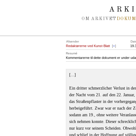
Spring navigation over
ARK
OM ARKIVET
DOKU
Afsender
Dat
Redaktørerne ved Kunst-Blatt
[
+
]
19.
Resumé
Kommentarerne til dette dokument er under uda
[...]
Ein dritter schmerzlicher Verlust in d
der Nacht vom 21. auf den 22. Januar, i
das Straßenpflaster in der vorhergegan
herbeigeführt. Zwar war er nach der Z
sodann am 19., ohne weitere Veranlass
sich nehmen konnte. Dieser schrecklic
nur kurz vor seinem Scheiden. Obwohl 
und schlief in der Hoffnung auf völli