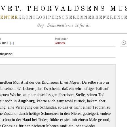
IVET
THORVALDSENS MU
,
MENTER
KRONOLOGI
PERSONER
EMNER
REFERENCE
Søg
Dokumenterne år for år
o
Modtager
3.1844
[
+
]
Omnes
rbejdelse.
emselben Monat ist der des Bildhauers
Ernst Mayer
. Derselbe starb in
n seinem 47. Lebens jahr. Es scheint, daß ein sehr heftiger Fall auf
genen Woche, an einer abschüssigen übereisten Stelle, seinen Tod
eit noch in
Augsburg
, kehrte auch ganz wohl zurück, bekam aber
ung, eine Verengung des Schlundes, so daß er nicht einen Tropfen zu
he Zustand, durch heftige Schmerzen in den Nieren gesteigert, endete
schon in der Hand bei Todes, fühlte er sich mit einem Male gesund,
ge Genesung für den nächsten Morgen sanft ein, ohne wieder