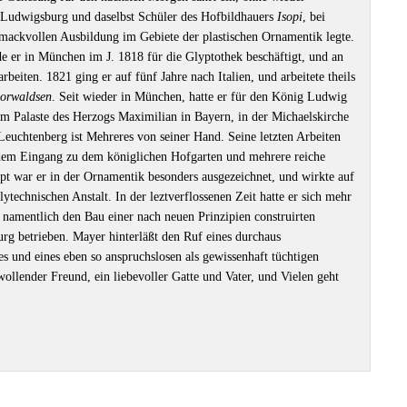
Ludwigsburg und daselbst Schüler des Hofbildhauers
Isopi
, bei
mackvollen Ausbildung im Gebiete der plastischen Ornamentik legte.
 er in München im J. 1818 für die Glyptothek beschäftigt, und an
rbeiten. 1821 ging er auf fünf Jahre nach Italien, und arbeitete theils
orwaldsen
. Seit wieder in München, hatte er für den König Ludwig
em Palaste des Herzogs Maximilian in Bayern, in der Michaelskirche
uchtenberg ist Mehreres von seiner Hand. Seine letzten Arbeiten
dem Eingang zu dem königlichen Hofgarten und mehrere reiche
pt war er in der Ornamentik besonders ausgezeichnet, und wirkte auf
ytechnischen Anstalt. In der leztverflossenen Zeit hatte er sich mehr
namentlich den Bau einer nach neuen Prinzipien construirten
g betrieben. Mayer hinterläßt den Ruf eines durchaus
s und eines eben so anspruchslosen als gewissenhaft tüchtigen
wollender Freund, ein liebevoller Gatte und Vater, und Vielen geht