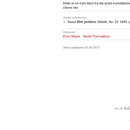
Dette er en trykt tekst fra det tyske kunsttidsskr
citeres her.
Andre referencer
Kunst-Blatt gebildete Stände
, No. 23, 1844,
p
Personer
Ernst Mayer
·
Bertel Thorvaldsen
Sidst opdateret 24.05.2017
er et do