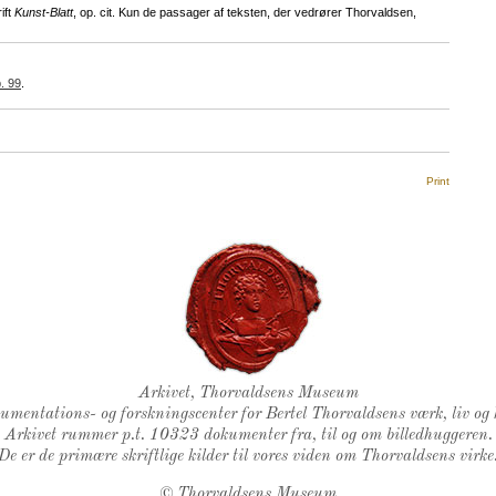
ift
Kunst-Blatt
, op. cit. Kun de passager af teksten, der vedrører Thorvaldsen,
. 99
.
Print
Thorvaldsens Segl
Arkivet, Thorvaldsens Museum
kumentations- og forskningscenter for Bertel Thorvaldsens værk, liv og 
Arkivet rummer p.t. 10323 dokumenter fra, til og om billedhuggeren.
De er de primære skriftlige kilder til vores viden om Thorvaldsens virke
©
Thorvaldsens Museum