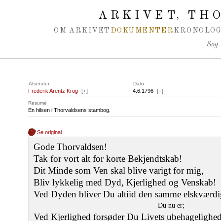
Spring navigation over
ARKIVET
THO
,
OM ARKIVET
DOKUMENTER
KRONOLOG
Søg
Afsender
Dato
Frederik Arentz Krog
[
+
]
4.6.1796
[
+
]
Resumé
En hilsen i Thorvaldsens stambog.
Se original
Gode Thorvaldsen!
Tak for vort alt for korte Bekjendtskab!
Dit Minde som Ven skal blive varigt for mig,
Bliv lykkelig med Dyd, Kjerlighed og Venskab!
Ved Dyden bliver Du altiid den samme elskværdi
Du nu er;
Ved Kjerlighed forsøder Du Livets ubehagelighed