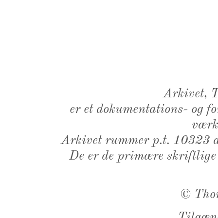
Arkivet,
er et dokumentations- og f
værk,
Arkivet rummer p.t. 10323 d
De er de primære skriftlige
©
Tho
Tilgæn