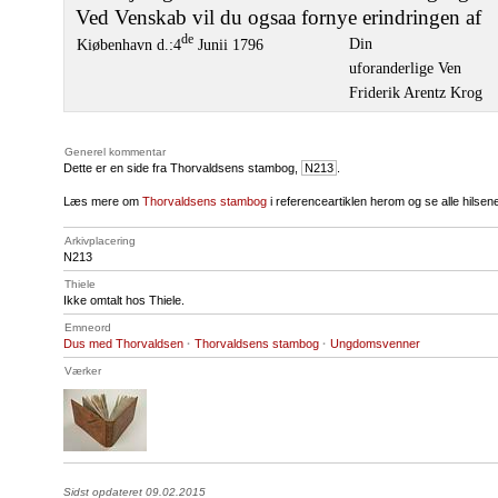
Ved Venskab vil du ogsaa fornye erindringen af
de
Din
Kiøbenhavn d.:4
Junii 1796
uforanderlige Ven
Friderik Arentz Krog
Generel kommentar
Dette er en side fra Thorvaldsens stambog,
N213
.
Læs mere om
Thorvaldsens stambog
i referenceartiklen herom og se alle hilse
Arkivplacering
N213
Thiele
Ikke omtalt hos Thiele.
Emneord
Dus med Thorvaldsen
·
Thorvaldsens stambog
·
Ungdomsvenner
Værker
Sidst opdateret 09.02.2015