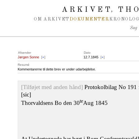
Spring navigation over
ARKIVET
THO
,
OM ARKIVET
DOKUMENTER
KRONOLOG
Søg
Afsender
Dato
Jørgen Sonne
[
+
]
12.7.1845
[
+
]
Resumé
Kommentarerne til dette brev er under udarbejdelse.
[Tilføjet med anden hånd]
Protokolbilag No 191 f
[sic]
te
Thorvaldsens Bo den 30
Aug 1845
At Undertegnede har hørt i Rom Conferentsraa[d]