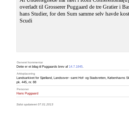
overladt til Grosserer Puggaard de tre Gratier i B
hans Studier, for den Sum samme selv havde kos
Scudi
Generel kommentar
Dette er et bilag til Puggaards brev af
14.7.1845
.
Arkivplacering
Landsarkivet for Sjælland, Landsover- samt Hof- og Stadsretten, Københavns S
pk. 445, nr. 88
Personer
Hans Puggaard
Sidst opdateret 07.01.2013