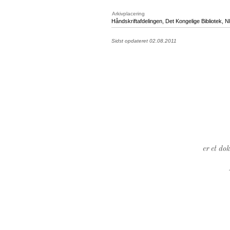
Arkivplacering
Håndskriftafdelingen, Det Kongelige Bibliotek,
N
Sidst opdateret 02.08.2011
er et do