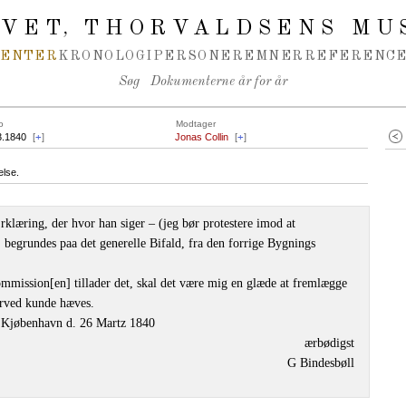
IVET
THORVALDSENS MU
,
MENTER
KRONOLOGI
PERSONER
EMNER
REFERENCE
Søg
Dokumenterne år for år
o
Modtager
3.1840
[
+
]
Jonas Collin
[
+
]
else.
rklæring, der hvor han siger – (jeg bør protestere imod at
, begrundes paa det generelle Bifald, fra den forrige Bygnings
ommission[en] tillader det, skal det være mig en glæde at fremlægge
erved kunde hæves.
Kjøbenhavn d. 26 Martz 1840
ærbødigst
G Bindesbøll