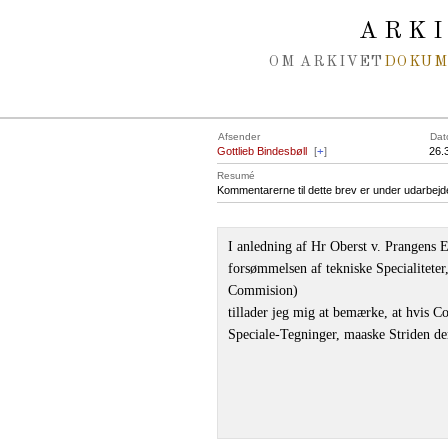
Spring navigation over
ARK
OM ARKIVET
DOKU
Afsender
Dat
Gottlieb Bindesbøll
[
+
]
26.
Resumé
Kommentarerne til dette brev er under udarbejd
I anledning af Hr Oberst v. Prangens E
forsømmelsen af tekniske Specialiteter
Commision)
tillader jeg mig at bemærke, at hvis C
Speciale-Tegninger, maaske Striden d