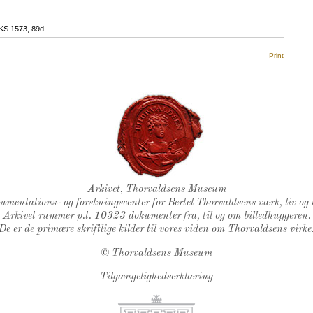
KS 1573
, 89d
Print
Thorvaldsens Segl
Arkivet, Thorvaldsens Museum
kumentations- og forskningscenter for Bertel Thorvaldsens værk, liv og 
Arkivet rummer p.t. 10323 dokumenter fra, til og om billedhuggeren.
De er de primære skriftlige kilder til vores viden om Thorvaldsens virke
©
Thorvaldsens Museum
Tilgængelighedserklæring