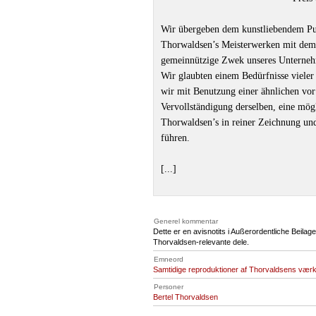
Wir übergeben dem kunstliebendem Pu
Thorwaldsen’s Meisterwerken mit dem 
gemeinnützige Zwek unseres Unternehm
Wir glaubten einem Bedürfnisse viele
wir mit Benutzung einer ähnlichen v
Vervollständigung derselben, eine mög
Thorwaldsen’s in reiner Zeichnung un
führen.
[...]
Generel kommentar
Dette er en avisnotits i Außerordentliche Beilage
Thorvaldsen-relevante dele.
Emneord
Samtidige reproduktioner af Thorvaldsens vær
Personer
Bertel Thorvaldsen