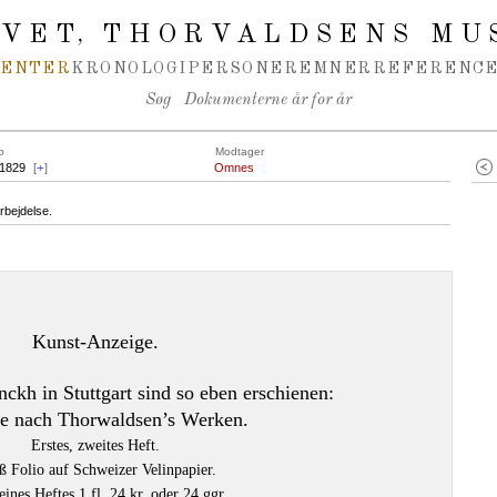
IVET
THORVALDSENS MU
,
MENTER
KRONOLOGI
PERSONER
EMNER
REFERENCE
Søg
Dokumenterne år for år
o
Modtager
.1829
[
+
]
Omnes
rbejdelse.
Kunst-Anzeige.
ckh in Stuttgart sind so eben erschienen:
e nach Thorwaldsen’s Werken.
Erstes, zweites Heft.
ß Folio auf Schweizer Velinpapier.
eines Heftes 1 fl. 24 kr. oder 24 ggr.