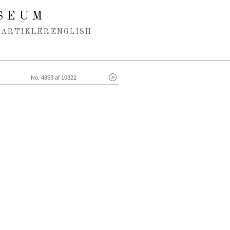
SEUM
ARTIKLER
ENGLISH
No. 4853 af 10322