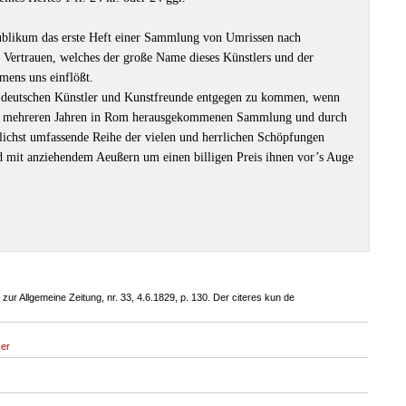
blikum das erste Heft einer Sammlung von Umrissen nach
Vertrauen, welches der große Name dieses Künstlers und der
ens uns einflößt.
r deutschen Künstler und Kunstfreunde entgegen zu kommen, wenn
or mehreren Jahren in Rom herausgekommenen Sammlung und durch
lichst umfassende Reihe der vielen und herrlichen Schöpfungen
d mit anziehendem Aeußern um einen billigen Preis ihnen vor’s Auge
 zur Allgemeine Zeitung, nr. 33, 4.6.1829, p. 130. Der citeres kun de
ker