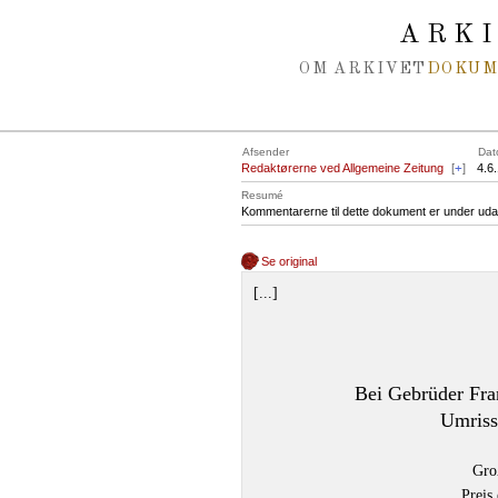
Spring navigation over
ARK
OM ARKIVET
DOKU
Afsender
Dat
Redaktørerne ved Allgemeine Zeitung
[
+
]
4.6
Resumé
Kommentarerne til dette dokument er under uda
Se original
[...]
Bei Gebrüder Fran
Umriss
Gro
Preis 