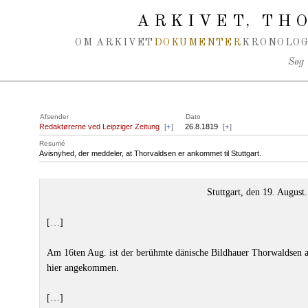
Spring navigation over
ARKIVET
THO
,
OM ARKIVET
DOKUMENTER
KRONOLOG
Søg
Afsender
Dato
Redaktørerne ved Leipziger Zeitung
[
+
]
26.8.1819
[
+
]
Resumé
Avisnyhed, der meddeler, at Thorvaldsen er ankommet til Stuttgart.
Stuttgart, den 19. August.
[…]
Am 16ten Aug. ist der berühmte dänische Bildhauer Thorwaldsen
hier angekommen.
[…]