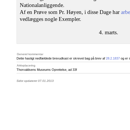
Nationalanliggende.
Af en Prøve som Pr. Høyen, i disse Dage har
arbe
vedlægges nogle Exempler.
4. marts.
Generel kommentar
Dette hastigt nedfældede brevudkast er skrevet bag på brev af
28.2.1837
og er 
Arkivplacering
Thorvaldsens Museums Oprettelse, ad 33f
Sidst opdateret 07.01.2013