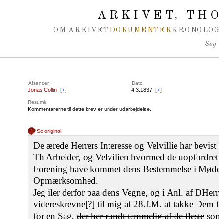
Spring navigation over
ARKIVET
THO
,
OM ARKIVET
DOKUMENTER
KRONOLOG
Søg
Afsender
Dato
Jonas Collin
[
+
]
4.3.1837
[
+
]
Resumé
Kommentarerne til dette brev er under udarbejdelse.
Se original
De ærede Herrers Interesse
og Velvillie
har bevist
Th Arbeider, og Velvilien hvormed de uopfordre
Forening have kommet dens Bestemmelse i Møde
Opmærksomhed.
Jeg iler derfor paa dens Vegne, og i Anl. af DHe
videreskrevne[?] til mig af 28.f.M. at takke Dem f
for en Sag,
der her rundt temmelig af de fleste
som 