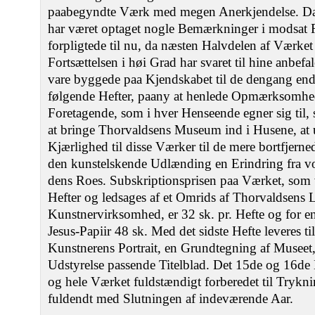
paabegyndte Værk med megen Anerkjendelse. Da
har været optaget nogle Bemærkninger i modsat R
forpligtede til nu, da næsten Halvdelen af Værket 
Fortsættelsen i høi Grad har svaret til hine anbef
vare byggede paa Kjendskabet til de dengang endn
følgende Hefter, paany at henlede Opmærksomhe
Foretagende, som i hver Henseende egner sig til,
at bringe Thorvaldsens Museum ind i Husene, at
Kjærlighed til disse Værker til de mere bortfjern
den kunstelskende Udlænding en Erindring fra v
dens Roes. Subskriptionsprisen paa Værket, som 
Hefter og ledsages af et Omrids af Thorvaldsens 
Kunstnervirksomhed, er 32 sk. pr. Hefte og for e
Jesus-Papiir 48 sk. Med det sidste Hefte leveres t
Kunstnerens Portrait, en Grundtegning af Museet, 
Udstyrelse passende Titelblad. Det 15de og 16de 
og hele Værket fuldstændigt forberedet til Tryknin
fuldendt med Slutningen af indeværende Aar.