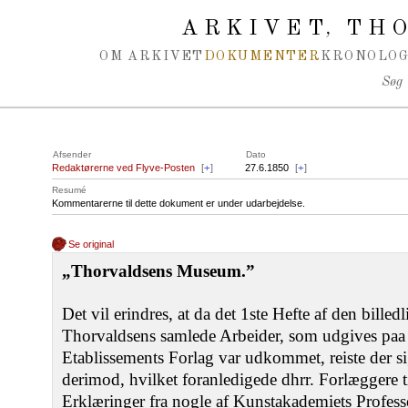
Spring navigation over
ARKIVET
THO
,
OM ARKIVET
DOKUMENTER
KRONOLOG
Søg
Afsender
Dato
Redaktørerne ved Flyve-Posten
[
+
]
27.6.1850
[
+
]
Resumé
Kommentarerne til dette dokument er under udarbejdelse.
Se original
„Thorvaldsens Museum.”
Det vil erindres, at da det 1ste Hefte af den billedl
Thorvaldsens samlede Arbeider, som udgives paa
Etablissements Forlag var udkommet, reiste der si
derimod, hvilket foranledigede dhrr. Forlæggere ti
Erklæringer fra nogle af Kunstakademiets Profess