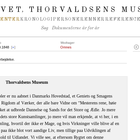
IVET
THORVALDSENS MU
,
MENTER
KRONOLOGI
PERSONER
EMNER
REFERENCE
Søg
Dokumenterne år for år
o
Modtager
9.1848
[
+
]
Omnes
rbejdelse.
Thorvaldsens Museum
pler er nu aabnet i Danmarks Hovedstad, et Geniets og Smagens
e Rigdom af Værker, der alle bare Vidne om “Mesterens rene, høie
olket at udbrede Dannelse og Sands for det Store og Ædle. Jo mere
dets store Kunstsamlinger, jo mere vil man erkjende, at vi her, i en
ling, hvortil der ikke er Mage, og hvis Virkninger ville blive af en
paa ikke blot vort aandige Liv, men tillige paa Udviklingen af
ld til Udlandet. Vi ville see, at eftersom Rygtet om denne