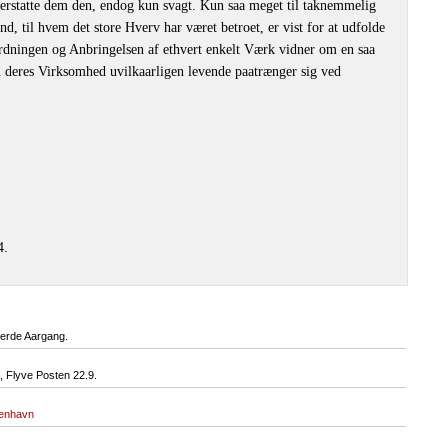
at erstatte dem den, endog kun svagt. Kun saa meget til taknemmelig
, til hvem det store Hverv har været betroet, er vist for at udfolde
rdningen og Anbringelsen af ethvert enkelt Værk vidner om en saa
 deres Virksomhed uvilkaarligen levende paatrænger sig ved
4.
Fjerde Aargang.
 Flyve Posten 22.9.
benhavn