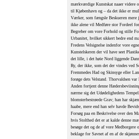
mærkværdige Kunstskat naaer videre om
til Kjøbenhavn og ‒ da det ikke er mul
Værker, som fængsle Beskueren mere j
ikke alene vil Medføre stor Fordeel for
Begreber om vore Forhold og stille Folk
Urbanitet, hvilket sikkert bedre end 
Fredens Velsignelse indenfor vore egne
Kunstelskeren der vil have seet Plasti
det lille, i det høie Nord liggende Da
Ry, der ikke, som det der vindes ved 
Fremmedes Had og Skinsyge eller Land
forøge dets Velstand. Thorvaldsen var
Anden fortjent denne Hædersbeviisning
nærme sig det Udødelighedens Tempel, 
blomsterbestrøede Grav; han har skjæn
haabe, mere end han selv havde Bevidst
Forsøg paa en Beskrivelse over den Mass
hvis Stolthed det er at kalde denne mæ
besøge det og de af vore Medborgere 
beklage for Savnet af en af de skjønn