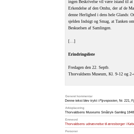
ingen Beskrivelse vil være istand til 
Erkendelse af den Omhu, der af de Mand
denne Herlighed i dens hele Glands: O
sjelden Indsigt og Smag, at Tanken om
Beskuelsen af Samlingen.
[…]
Erindringsliste
Fredagen den 22. Septb.
Thorvaldsens Museum, Kl. 9-12 og 2-
Generel kommentar
Denne tekst blev trykt i
Flyveposten
, Nr. 221, 
Arkivplacering
Thorvaldsens Museums Småtryk-Samling 1848,
Emneord
Thorvaldsens udnævnelse til æresborger i Kø
Personer