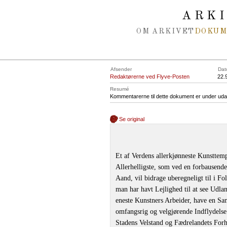
Spring navigation over
ARK
OM ARKIVET
DOKU
Afsender
Dat
Redaktørerne ved Flyve-Posten
22.
Resumé
Kommentarerne til dette dokument er under uda
Se original
Et af Verdens allerkjønneste Kunsttem
Allerhelligste, som ved en forbausend
Aand, vil bidrage uberegneligt til i F
man har havt Lejlighed til at see Udlan
eneste Kunstners Arbeider, have en Sam
omfangsrig og velgjørende Indflydelse 
Stadens Velstand og Fædrelandets Forho