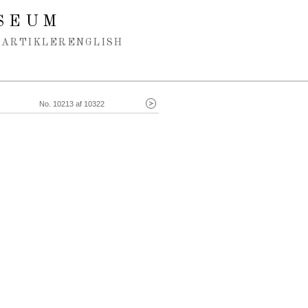
SEUM
ARTIKLER
ENGLISH
No. 10213 af 10322