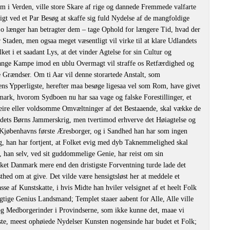
 i Verden, ville store Skare af rige og dannede Fremmede valfarte
igt ved et Par Besøg at skaffe sig fuld Nydelse af de mangfoldige
o længer han betragter dem ‒ tage Ophold for længere Tid, hvad der
 Staden, men ogsaa meget væsentligt vil virke til at klare Udlandets
et i et saadant Lys, at det vinder Agtelse for sin Cultur og
mange Kampe imod en ublu Overmagt vil straffe os Retfærdighed og
 Grændser. Om ti Aar vil denne storartede Anstalt, som
kens Ypperligste, herefter maa besøge ligesaa vel som Rom, have givet
nmark, hvorom Sydboen nu har saa vage og falske Forestillinger, et
Seire eller voldsomme Omvæltninger af det Bestaaende, skal vække de
ets Børns Jammerskrig, men tvertimod erhverve det Høiagtelse og
 Kjøbenhavns første Æresborger, og i Sandhed han har som ingen
, han har fortjent, at Folket evig med dyb Taknemmelighed skal
han selv, ved sit guddommelige Genie, har reist om sin
ket Danmark mere end den dristigste Forventning turde lade det
hed om at give. Det vilde være hensigtsløst her at meddele et
e af Kunstskatte, i hvis Midte han hviler velsignet af et heelt Folk
gtige Genius Landsmand; Templet staaer aabent for Alle, Alle ville
og Medborgerinder i Provindserne, som ikke kunne det, maae vi
este, meest ophøiede Nydelser Kunsten nogensinde har budet et Folk;