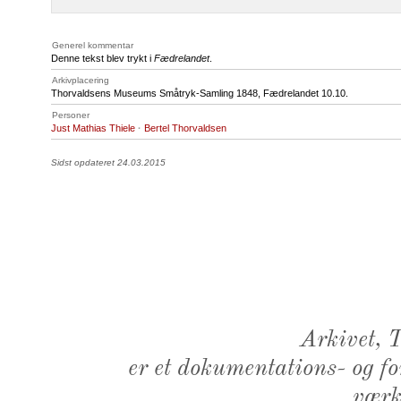
Generel kommentar
Denne tekst blev trykt i
Fædrelandet
.
Arkivplacering
Thorvaldsens Museums Småtryk-Samling 1848, Fædrelandet 10.10.
Personer
Just Mathias Thiele
·
Bertel Thorvaldsen
Sidst opdateret 24.03.2015
Arkivet,
er et dokumentations- og f
værk,