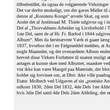
tilfredsstillet, da ogsaa de velgjørende Virkninger a
Det var derfor ønskeligt, om der gaves Midler til 
denne af „Konstens Konge“ arvede Skat, og som e
Andet det af Justitsraad M. Thiele udgivne og i 
Del af „Thorvaldsens Arbeider og Livsforhold i 
1ste Del, samt de af Hr. Fr. Barfod i 1844 udgivn
Album“. Men da førstnævnte Værk ei gaaer længer
1837, hvorhos det i en Følgeseddel meldtes, at Ar
nogle Maaneder, og det ovenanførte Album ender
herved disse Virkers Forfattere til snarest muligt 
antages at kunne skee med Albumet, maaskee ved 
vist ikke kan være Mangel paa Materiale, der blo
holder sig forvisset om, at Dhrr. ikke ville paadr
Etatsr. Molbech ved Udgaven af sin „poetiske Ant
udkom 1830, 2den Del 1832, 4de Dels 1ste Afdeli
hvis 3die Del saml 4de Dels 2den Afdeling, der e