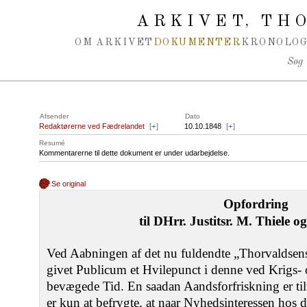
Spring navigation over
ARKIVET
THO
,
OM ARKIVET
DOKUMENTER
KRONOLOG
Søg
Afsender
Dato
Redaktørerne ved Fædrelandet
[
+
]
10.10.1848
[
+
]
Resumé
Kommentarerne til dette dokument er under udarbejdelse.
Se original
Opfordring
til DHrr. Justitsr. M. Thiele o
Ved Aabningen af det nu fuldendte „Thorvaldse
givet Publicum et Hvilepunct i denne ved Krigs- 
bevægede Tid. En saadan Aandsforfriskning er tilv
er kun at befrygte, at naar Nyhedsinteressen hos d