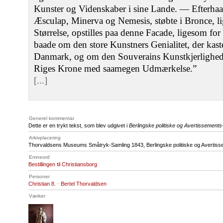
Kunster og Videnskaber i sine Lande. — Efterhaan
Æsculap, Minerva og Nemesis, støbte i Bronce, lig
Størrelse, opstilles paa denne Facade, ligesom for
baade om den store Kunstners Genialitet, der kas
Danmark, og om den Souverains Kunstkjerlighed,
Riges Krone med saamegen Udmærkelse.”
[...]
Generel kommentar
Dette er en trykt tekst, som blev udgivet i
Berlingske politiske og Avertissements
Arkivplacering
Thorvaldsens Museums Småtryk-Samling 1843, Berlingske politiske og Avertiss
Emneord
Bestillingen til Christiansborg
Personer
Christian 8.
·
Bertel Thorvaldsen
Værker