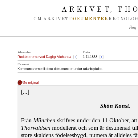
Spring navigation over
ARKIVET
THO
,
OM ARKIVET
DOKUMENTER
KRONOLOG
Søg
Afsender
Dato
Redaktørerne ved Dagligt Allehanda
[
+
]
1.11.1838
[
+
]
Resumé
Kommentarerne til dette dokument er under udarbejdelse.
Se original
[...]
Skön Konst.
Från
München
skrifves under den 11 Oktober, att
Thorvaldsen
modellerat och som är destinenad til
store skaldens födelsesbygd, numera är alldeles fä