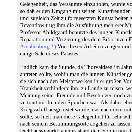
Gelegenheit, das Versäumte einzuholen, wurde v
so daß er den Umgang mit seinen Kunstfreunden
und zugleich Zeit zu fortgesetzten Kunstarbeiten
Reventlow trug ihm die Ausführung mehrerer Mus
Professor Abildgaard benutzte des jungen Künstle
Reparation und Verzierung des dem Erbprinzen Fr
Amalienburg.*)
Von diesen Arbeiten zeugen noc
einige Säle dieses Palastes.
Endlich kam die Stunde, da Thorvaldsen im Jahre
antreten sollte, wohin man die jungen Künstler ge
sie sich nach den Meisterwerken ihrer großen Vo
Krankheit verhinderte ihn, zu Lande zu reisen, w
Meinung seiner Freunde und Beschützer, noch zu
vertraut mit fremden Sprachen war. Als daher ebe
Kriegsschiff ausgerüstet wurde, das nach dem mit
sollte, so hielt man diese Gelegenheit für sehr 
nach seinem Bestimmungsorte abgehen zu lassen.
leicht ausgewirkt; aber es stand dem Sohne nun de