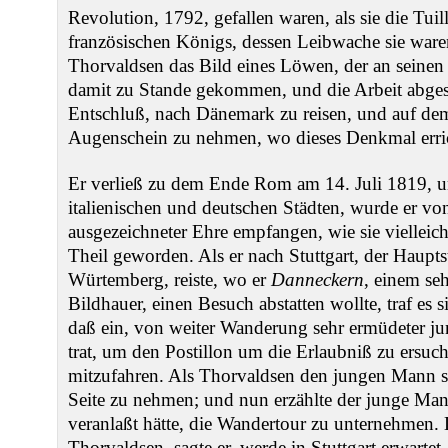
Revolution, 1792, gefallen waren, als sie die Tuil
französischen Königs, dessen Leibwache sie ware
Thorvaldsen das Bild eines Löwen, der an seinen
damit zu Stande gekommen, und die Arbeit abgesa
Entschluß, nach Dänemark zu reisen, und auf dem
Augenschein zu nehmen, wo dieses Denkmal errich
Er verließ zu dem Ende Rom am 14. Juli 1819, und
italienischen und deutschen Städten, wurde er v
ausgezeichneter Ehre empfangen, wie sie vielleic
Theil geworden. Als er nach Stuttgart, der Haupts
Würtemberg, reiste, wo er
Danneckern
, einem se
Bildhauer, einen Besuch abstatten wollte, traf es si
daß ein, von weiter Wanderung sehr ermüdeter j
trat, um den Postillon um die Erlaubniß zu ersuch
mitzufahren. Als Thorvaldsen den jungen Mann sah
Seite zu nehmen; und nun erzählte der junge Man
veranlaßt hätte, die Wandertour zu unternehmen.
Thorvaldsen, sagte er, werde in Stuttgart erwarte