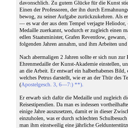
davonschlich. Zu gutem Glücke für die Kunst stieß
Einen der Professoren, der ihn durch Ermahnung
bewog, zu seiner Aufgabe zurückzukehren. Als er 
— es war der aus dem Tempel verjagte Heliodor,
Medaille zuerkannt, wodurch er zugleich einen 
edlen Staatsminister, Grafen Reventlow, gewann, d
folgenden Jahren annahm, und ihm Arbeiten und 
Nach abermaligen 2 Jahren sollte er sich nun zur
Ehrenmedaille der Kunst-Akademie einstellen, u
an die Arbeit. Er entwarf ein halberhabenes Bild, 
welches Petrus darstellt, wie er an der Thür des 
(
Apostelgesch. 3, 6—7:) **).
Er erwarb sich dafür die Medaille und zugleich d
Reisestipendien. Da man es indessen vortheilhafter
einige Jahre auszusetzen, damit er in dieser Zwis
einzuholen, was er durch schlechten Schulbesuch 
man ihm einstweilig eine jährliche Geldunterstüt