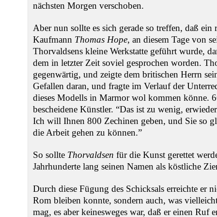
nächsten Morgen verschoben.
Aber nun sollte es sich gerade so treffen, daß ein 
Kaufmann
Thomas Hope
, an diesem Tage von s
Thorvaldsens kleine Werkstatte geführt wurde, da
dem in letzter Zeit soviel gesprochen worden. Th
gegenwärtig, und zeigte dem britischen Herrn sein
Gefallen daran, und fragte im Verlauf der Unterr
dieses Modells in Marmor wol kommen könne. 
bescheidene Künstler. “Das ist zu wenig, erwiede
Ich will Ihnen 800 Zechinen geben, und Sie so gl
die Arbeit gehen zu können.”
So sollte
Thorvaldsen
für die Kunst gerettet wer
Jahrhunderte lang seinen Namen als köstliche Zie
Durch diese Fügung des Schicksals erreichte er ni
Rom bleiben konnte, sondern auch, was vielleich
mag, es aber keinesweges war, daß er einen Ruf e