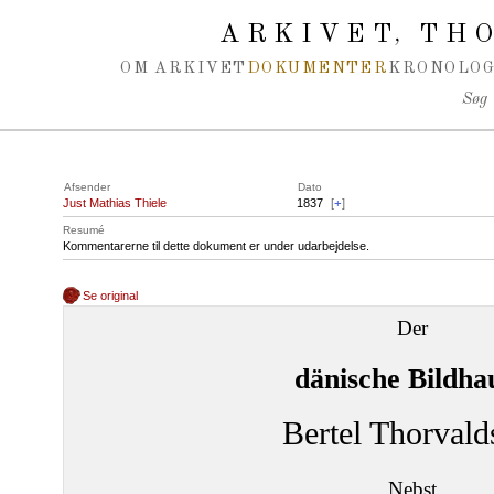
Spring navigation over
ARKIVET
THO
,
OM ARKIVET
DOKUMENTER
KRONOLOG
Søg
Afsender
Dato
Just Mathias Thiele
1837
[
+
]
Resumé
Kommentarerne til dette dokument er under udarbejdelse.
Se original
Der
dänische Bildha
Bertel Thorvald
Nebst