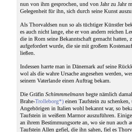
nun von ihm gesprochen, und von Jahr zu Jahr me
Gelegenheit für ihn, sich durch seine Kunst ausz
Als Thorvaldsen nun so als tüchtiger Künstler b
es auch nicht lange, ehe er von andern reichen L
die in Rom seine Bekanntschaft gemacht hatten, 
aufgefordert wurde, die sie mit großem Kostena
ließen.
Indessen harrte man in Dänemark auf seine Rück
wol als die wahre Ursache angesehen werden, wes
seinem Vaterlande einen Auftrag bekam.
Die Gräfin
Schimmmelmann
hegte nämlich damals
Brahe-
Trolleborg*)
einen Taufstein zu schenken,
Angehörigen in Italien wohl bekannt war, so bek
Taufstein in weißem Marmor auszuführen. Einige J
an ihrem Bestimmungsorte an, wo sie nun auch aufg
Taufstein Allen gefiel, die ihn sahen, fiel es Thorv