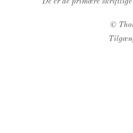
De er de primære skriftlige
©
Tho
Tilgæn