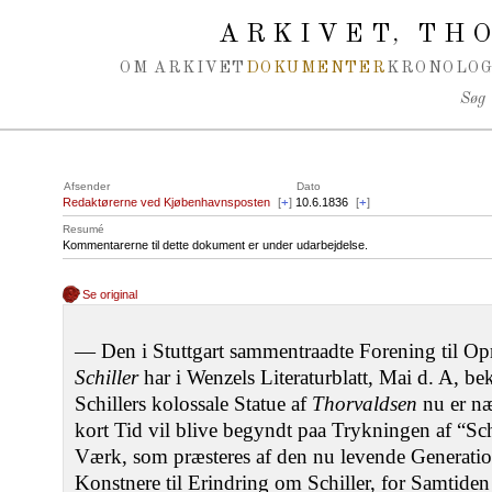
Spring navigation over
ARKIVET
THO
,
OM ARKIVET
DOKUMENTER
KRONOLOG
Søg
Afsender
Dato
Redaktørerne ved Kjøbenhavnsposten
[
+
]
10.6.1836
[
+
]
Resumé
Kommentarerne til dette dokument er under udarbejdelse.
Se original
— Den i Stuttgart sammentraadte Forening til Op
Schiller
har i Wenzels Literaturblatt, Mai d. A, bek
Schillers kolossale Statue af
Thorvaldsen
nu er næ
kort Tid vil blive begyndt paa Trykningen af “Sc
Værk, som præsteres af den nu levende Generation
Konstnere til Erindring om Schiller, for Samtide