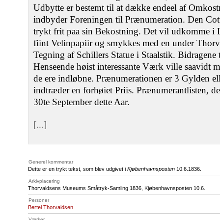
Udbytte er bestemt til at dække endeel af Omko
indbyder Foreningen til Prænumeration. Den Cot
trykt frit paa sin Bekostning. Det vil udkomme i L
fiint Velinpapiir og smykkes med en under Thorv
Tegning af Schillers Statue i Staalstik. Bidragene til
Henseende høist interessante Værk ville saavidt mu
de ere indløbne. Prænumerationen er 3 Gylden ell
indtræder en forhøiet Priis. Prænumerantlisten, d
30te September dette Aar.
[...]
Generel kommentar
Dette er en trykt tekst, som blev udgivet i
Kjøbenhavnsposten
10.6.1836.
Arkivplacering
Thorvaldsens Museums Småtryk-Samling 1836, Kjøbenhavnsposten 10.6.
Personer
Bertel Thorvaldsen
Værker