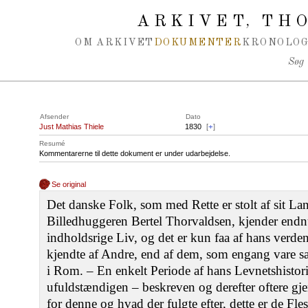
Spring navigation over
ARKIVET
THO
,
OM ARKIVET
DOKUMENTER
KRONOLOG
Søg
Afsender
Dato
Just Mathias Thiele
1830
[
+
]
Resumé
Kommentarerne til dette dokument er under udarbejdelse.
Se original
Det danske Folk, som med Rette er stolt af sit 
Billedhuggeren Bertel Thorvaldsen, kjender endnu
indholdsrige Liv, og det er kun faa af hans verde
kjendte af Andre, end af dem, som engang vare sa
i Rom. ‒ En enkelt Periode af hans Levnetshistori
ufuldstændigen ‒ beskreven og derefter oftere gj
for denne og hvad der fulgte efter, dette er de Fles