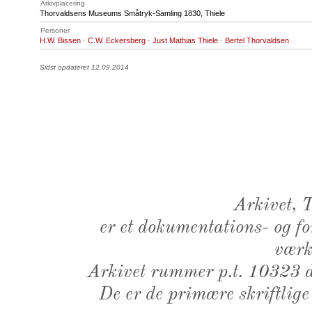
Arkivplacering
Thorvaldsens Museums Småtryk-Samling 1830, Thiele
Personer
H.W. Bissen
·
C.W. Eckersberg
·
Just Mathias Thiele
·
Bertel Thorvaldsen
Sidst opdateret 12.09.2014
Arkivet,
er et dokumentations- og f
værk,
Arkivet rummer p.t. 10323 d
De er de primære skriftlige