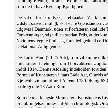
Lund og Freund, udføres i Kobberstik af adskill
som dertil have Evne og Kjærlighed.
Det vil derfor let indsees, at et saadant Værk, so
Udstyr, saavidt muligt, skal være Gjenstanden vær
udgives i Danmark, uden at Forfatteren skal lide 
Omkostninger, stige til en saadan Priis, at det ku
Nationens Vegne finde sig foranledigede til en Ud
et National-Anliggende.
Det første Bind (20-25 Ark), som vil kunne ud
indeholder Beretninger om Thorvaldsens Ungdom
indtil 1814. Denne Afdeling indeholder, foruden 
Portrait af Kunstneren i hans 24de Aar, Omrids af
Kjøbenhavn har udført i Aarene 1789-96, og 63 O
paafølgende 18 Aar i Rom.
Som de mærkeligste Momenter i Kunstnerens Livsh
Frembringelser findes anførte i chronologisk Ord