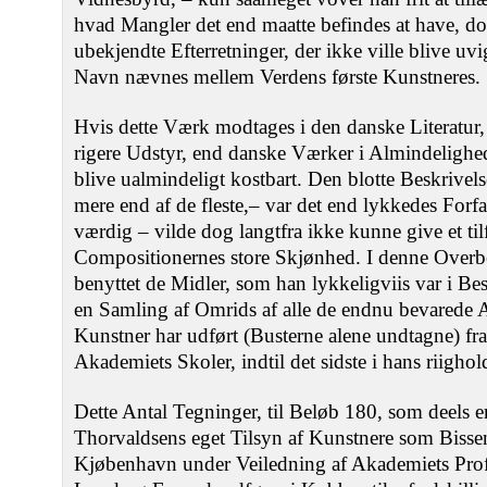
hvad Mangler det end maatte befindes at have, dog
ubekjendte Efterretninger, der ikke ville blive u
Navn nævnes mellem Verdens første Kunstneres.
Hvis dette Værk modtages i den danske Literatur, 
rigere Udstyr, end danske Værker i Almindelighed
blive ualmindeligt kostbart. Den blotte Beskrivel
mere end af de fleste,‒ var det end lykkedes Forf
værdig ‒ vilde dog langtfra ikke kunne give et tilf
Compositionernes store Skjønhed. I denne Overbe
benyttet de Midler, som han lykkeligviis var i Besi
en Samling af Omrids af alle de endnu bevarede A
Kunstner har udført (Busterne alene undtagne) fra
Akademiets Skoler, indtil det sidste i hans riigh
Dette Antal Tegninger, til Beløb 180, som deels 
Thorvaldsens eget Tilsyn af Kunstnere som Bissen
Kjøbenhavn under Veiledning af Akademiets Prof