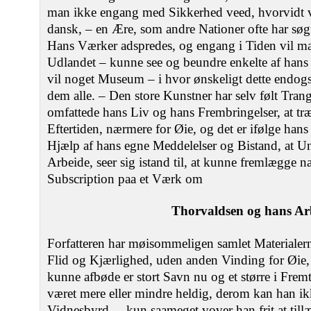
man ikke engang med Sikkerhed veed, hvorvidt 
dansk, ‒ en Ære, som andre Nationer ofte har søgt
Hans Værker adspredes, og engang i Tiden vil m
Udlandet ‒ kunne see og beundre enkelte af hans
vil noget Museum ‒ i hvor ønskeligt dette endogs
dem alle. ‒ Den store Kunstner har selv følt Trange
omfattede hans Liv og hans Frembringelser, at t
Eftertiden, nærmere for Øie, og det er ifølge ha
Hjælp af hans egne Meddelelser og Bistand, at Un
Arbeide, seer sig istand til, at kunne fremlægge 
Subscription paa et Værk om
Thorvaldsen og hans Arb
Forfatteren har møisommeligen samlet Materialer
Flid og Kjærlighed, uden anden Vinding for Øie,
kunne afbøde er stort Savn nu og et større i Frem
været mere eller mindre heldig, derom kan han ik
Vidnesbyrd, ‒ kun saameget vover han frit at tillæ