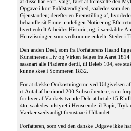
af disse har Forf. valgt, først at fremsætte den My
Opgave i kort Fuldstændighed, saaledes som den m
Gjenstanden; derefter en Fremstilling af, hvorlede
behandle sit Emne; endeligen Noticer og Efterretni
hvert enkelt Arbeides Historie, og, i særskildte 
Henviisninger, som vedkomme enkelte Steder i T
Den anden Deel, som fra Forfatterens Haand ligge
Kunstnerens Liv og Virken følges fra Aaret 1814
saasnart alle Pladerne dertil, til Beløb 104, ere stu
kunne skee i Sommeren 1832.
For at dække Omkostningerne ved Udgivelsen af 
et Antal af henimod 200 Subscribentere, som forpl
for hver af Værkets tvende Dele at betale 15 Rbdl
4to, saaledes udstyret i Henseende til Papir, Try
Værker sædvanligt fremstaae i Udlandet.
Forfatteren, som ved den danske Udgave ikke har