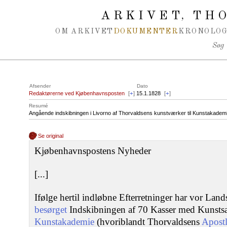
Spring navigation over
ARKIVET
THO
,
OM ARKIVET
DOKUMENTER
KRONOLOG
Søg
Afsender
Dato
Redaktørerne ved Kjøbenhavnsposten
[
+
]
15.1.1828
[
+
]
Resumé
Angående indskibningen i Livorno af Thorvaldsens kunstværker til Kunstakademi
Se original
Kjøbenhavnspostens Nyheder
[...]
Ifølge hertil indløbne Efterretninger har vor La
besørget
Indskibningen af 70 Kasser med Kunstsag
Kunstakademie
(hvoriblandt Thorvaldsens
Apostl