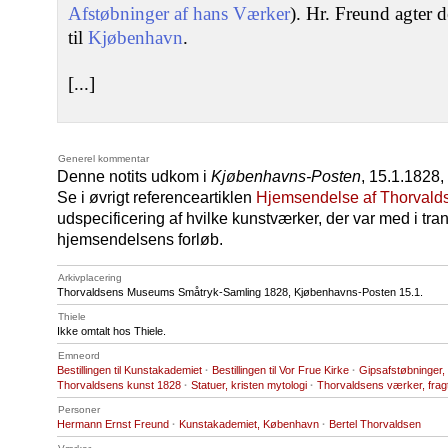
Afstøbninger af hans Værker
). Hr. Freund agter d
til
Kjøbenhavn
.
[...]
Generel kommentar
Denne notits udkom i
Kjøbenhavns-Posten
, 15.1.1828, 
Se i øvrigt referenceartiklen
Hjemsendelse af Thorvald
udspecificering af hvilke kunstværker, der var med i tra
hjemsendelsens forløb.
Arkivplacering
Thorvaldsens Museums Småtryk-Samling 1828, Kjøbenhavns-Posten 15.1.
Thiele
Ikke omtalt hos Thiele.
Emneord
Bestillingen til Kunstakademiet
·
Bestillingen til Vor Frue Kirke
·
Gipsafstøbninger
Thorvaldsens kunst 1828
·
Statuer, kristen mytologi
·
Thorvaldsens værker, fragt
Personer
Hermann Ernst Freund
·
Kunstakademiet, København
·
Bertel Thorvaldsen