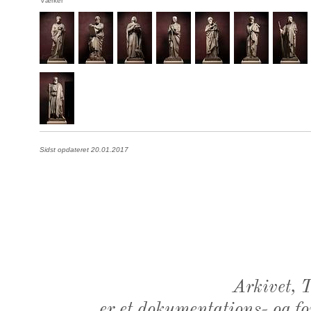
Værker
Sidst opdateret 20.01.2017
Arkivet,
er et dokumentations- og f