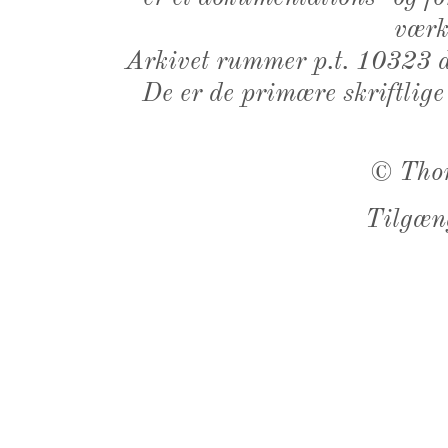
værk,
Arkivet rummer p.t. 10323 d
De er de primære skriftlige
©
Tho
Tilgæn